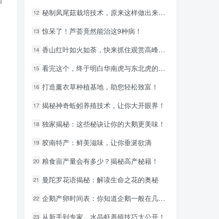
秘制凤尾菇栽培技术，原来这样做出来的最好吃！
秘制凤尾菇栽培技术，原来这样做出来的最好吃！
12
12
惊呆了！芦荟竟然能治这9种病！
惊呆了！芦荟竟然能治这9种病！
13
13
香山红叶如火如荼，快来抓住观赏高峰期不容错过！
香山红叶如火如荼，快来抓住观赏高峰期不容错过！
14
14
看完这个，终于明白华南虎与东北虎的区别！
看完这个，终于明白华南虎与东北虎的区别！
15
15
打造薰衣草种植基地，助您轻松致富！
打造薰衣草种植基地，助您轻松致富！
16
16
揭秘神奇蚯蚓养殖技术，让你大开眼界！
揭秘神奇蚯蚓养殖技术，让你大开眼界！
17
17
独家揭秘：这些秘诀让你的大鹅更美味！
独家揭秘：这些秘诀让你的大鹅更美味！
18
18
胶南特产：鲜美滋味，让你垂涎欲滴
胶南特产：鲜美滋味，让你垂涎欲滴
19
19
粮食亩产量会有多少？揭秘高产秘籍！
粮食亩产量会有多少？揭秘高产秘籍！
20
20
曼陀罗花语揭秘：解读生命之花的奥秘
曼陀罗花语揭秘：解读生命之花的奥秘
21
21
企鹅产卵时间表：你知道企鹅一般在几月份产卵吗？
企鹅产卵时间表：你知道企鹅一般在几月份产卵吗？
22
22
从新手到专家，水晶虾养殖技巧大公开！
从新手到专家，水晶虾养殖技巧大公开！
23
23