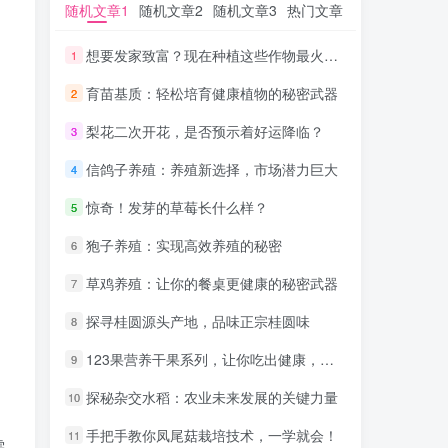
随机文章1
随机文章1
随机文章2
随机文章2
随机文章3
随机文章3
热门文章
热门文章
想要发家致富？现在种植这些作物最火爆！
想要发家致富？现在种植这些作物最火爆！
1
1
育苗基质：轻松培育健康植物的秘密武器
育苗基质：轻松培育健康植物的秘密武器
2
2
梨花二次开花，是否预示着好运降临？
梨花二次开花，是否预示着好运降临？
3
3
信鸽子养殖：养殖新选择，市场潜力巨大
信鸽子养殖：养殖新选择，市场潜力巨大
4
4
惊奇！发芽的草莓长什么样？
惊奇！发芽的草莓长什么样？
5
5
狍子养殖：实现高效养殖的秘密
狍子养殖：实现高效养殖的秘密
6
6
草鸡养殖：让你的餐桌更健康的秘密武器
草鸡养殖：让你的餐桌更健康的秘密武器
7
7
探寻桂圆源头产地，品味正宗桂圆味
探寻桂圆源头产地，品味正宗桂圆味
8
8
123果营养干果系列，让你吃出健康，吃出美丽！
123果营养干果系列，让你吃出健康，吃出美丽！
9
9
探秘杂交水稻：农业未来发展的关键力量
探秘杂交水稻：农业未来发展的关键力量
10
10
，
手把手教你凤尾菇栽培技术，一学就会！
手把手教你凤尾菇栽培技术，一学就会！
11
11
需