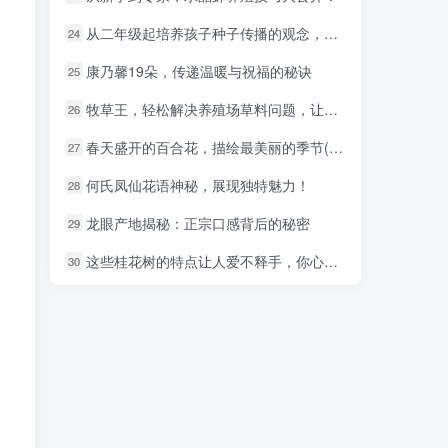
从二年级起培养孩子种子传播的观念，家长们必备知识！
从二年级起培养孩子种子传播的观念，家长们必备知识！
24
24
康乃馨19朵，传递温暖与祝福的秘诀
康乃馨19朵，传递温暖与祝福的秘诀
25
25
牧草王，轻松解决养殖场草料问题，让利润飙升！
牧草王，轻松解决养殖场草料问题，让利润飙升！
26
26
春天盛开的百合花，描绘最美丽的季节(包含百合花)。
春天盛开的百合花，描绘最美丽的季节(包含百合花)。
27
27
何氏凤仙花语神秘，展现独特魅力！
何氏凤仙花语神秘，展现独特魅力！
28
28
龙眼产地揭秘：正宗口感背后的秘密
龙眼产地揭秘：正宗口感背后的秘密
29
29
这些桂花树的特点让人爱不释手，你心动了吗？
这些桂花树的特点让人爱不释手，你心动了吗？
30
30