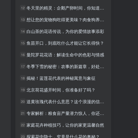
冬天里的精灵：企鹅产卵时间，你知道吗？
冬天里的精灵：企鹅产卵时间，你知道吗？
12
12
想让您的宠物狗吃得更美味？肉食狗养殖了解一下！
想让您的宠物狗吃得更美味？肉食狗养殖了解一下！
13
13
白山茶的花语传说，为你的爱情故事添彩
白山茶的花语传说，为你的爱情故事添彩
14
14
鱼苗开口，到底吃什么才能让它长得快？
鱼苗开口，到底吃什么才能让它长得快？
15
15
曼陀罗花花语：解读生命中的色彩与情感
曼陀罗花花语：解读生命中的色彩与情感
16
16
冬季下雪的秘密：农事的新篇章，好处多多！
冬季下雪的秘密：农事的新篇章，好处多多！
17
17
揭秘！蓝莲花代表的神秘寓意与象征
揭秘！蓝莲花代表的神秘寓意与象征
18
18
北京荷花盛开时间，你准备好了吗？
北京荷花盛开时间，你准备好了吗？
19
19
送黄玫瑰代表什么意思？这个浪漫的信号不要错过！
送黄玫瑰代表什么意思？这个浪漫的信号不要错过！
20
20
专家解析：粮食亩产量潜力惊人，你还在等什么？
专家解析：粮食亩产量潜力惊人，你还在等什么？
21
21
家庭花卉种植技巧，让你的家更温馨自然
家庭花卉种植技巧，让你的家更温馨自然
22
22
探索花中隐士，究竟是什么花的奥秘？
探索花中隐士，究竟是什么花的奥秘？
23
23