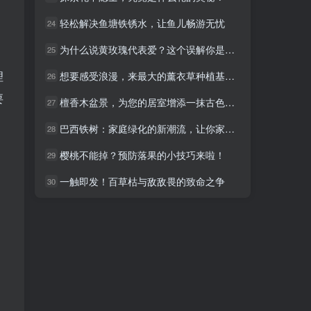
轻松解决鱼塘铁锈水，让鱼儿畅游无忧
轻松解决鱼塘铁锈水，让鱼儿畅游无忧
24
24
为什么说黄玫瑰代表爱？这个误解你是否有
为什么说黄玫瑰代表爱？这个误解你是否有
25
25
理
想要感受浪漫，来最大的薰衣草种植基地吧，你绝对不会失望
想要感受浪漫，来最大的薰衣草种植基地吧，你绝对不会失望
26
26
要
檀香木盆景，为您的居室增添一抹古色古香
檀香木盆景，为您的居室增添一抹古色古香
27
27
巴西铁树：家庭绿化的新潮流，让你家焕然一新
巴西铁树：家庭绿化的新潮流，让你家焕然一新
28
28
樱桃不能掉？预防落果的小技巧来啦！
樱桃不能掉？预防落果的小技巧来啦！
29
29
一触即发！百草枯与敌敌畏的致命之争
一触即发！百草枯与敌敌畏的致命之争
30
30