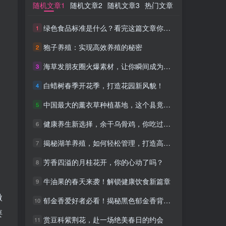
随机文章1
随机文章1
随机文章2
随机文章2
随机文章3
随机文章3
热门文章
热门文章
绿色食品标准是什么？看完这篇文章你就懂了！
绿色食品标准是什么？看完这篇文章你就懂了！
1
1
狍子养殖：实现高效养殖的秘密
狍子养殖：实现高效养殖的秘密
2
2
海草发朋友圈火爆素材，让你瞬间成为网红！
海草发朋友圈火爆素材，让你瞬间成为网红！
3
3
白蜡树春季开花季，打造花园新风貌！
白蜡树春季开花季，打造花园新风貌！
4
4
中国最大的薰衣草种植基地，这个县竟藏着绝美秘境！
中国最大的薰衣草种植基地，这个县竟藏着绝美秘境！
5
5
健康养生新选择，余干乌骨鸡，你吃过吗？
健康养生新选择，余干乌骨鸡，你吃过吗？
6
6
揭秘湖羊养殖，如何轻松管理，打造高收益！
揭秘湖羊养殖，如何轻松管理，打造高收益！
7
7
芳香四溢的月桂花开，你的心动了吗？
芳香四溢的月桂花开，你的心动了吗？
8
8
牛油果的春天来袭！解锁健康饮食新篇章
牛油果的春天来袭！解锁健康饮食新篇章
9
9
微
郁金香爱好者必看！揭秘黑色郁金香背后的故事
郁金香爱好者必看！揭秘黑色郁金香背后的故事
10
10
要
赏豆科紫荆花，赴一场绝美春日的约会
赏豆科紫荆花，赴一场绝美春日的约会
11
11