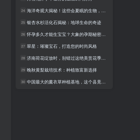
海洋奇观大揭秘！这些会夏眠的生物，你见过吗？
海洋奇观大揭秘！这些会夏眠的生物，你见过吗？
24
24
银杏水杉活化石揭秘：地球生命的奇迹
银杏水杉活化石揭秘：地球生命的奇迹
25
25
怀孕多久才能生宝宝？大象的孕期秘密大公开！
怀孕多久才能生宝宝？大象的孕期秘密大公开！
26
26
翠星：璀璨宝石，打造您的时尚风格
翠星：璀璨宝石，打造您的时尚风格
27
27
济南荷花绽放时，别错过这绝美赏花季节！
济南荷花绽放时，别错过这绝美赏花季节！
28
28
晚秋黄梨栽培技术：种植致富新选择
晚秋黄梨栽培技术：种植致富新选择
29
29
中国最大的薰衣草种植基地，这个县竟藏着绝美秘境！
中国最大的薰衣草种植基地，这个县竟藏着绝美秘境！
30
30
。