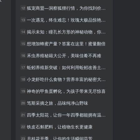
狐宠商盟—洞察狐狸行情，为你找到价值的新商机！
狐宠商盟—洞察狐狸行情，为你找到价值的新商机！
12
12
一次遇见，终生难忘！玫瑰大极品惊艳登场！
一次遇见，终生难忘！玫瑰大极品惊艳登场！
13
13
揭示未知：瞳孔长方形的神秘动物，你知道吗？
揭示未知：瞳孔长方形的神秘动物，你知道吗？
14
14
想增加蜂蜜产量？答案在这里！蜜量翻倍
想增加蜂蜜产量？答案在这里！蜜量翻倍
15
15
禾虫养殖秘籍大公开，美味佳肴不再难
禾虫养殖秘籍大公开，美味佳肴不再难
16
16
蚯蚓养殖新突破：如何利用蚯蚓改善土壤质量
蚯蚓养殖新突破：如何利用蚯蚓改善土壤质量
17
17
小龙虾吃什么食物？营养丰富的秘密大揭秘！
小龙虾吃什么食物？营养丰富的秘密大揭秘！
18
18
神奇的甲鱼蛋孵化，为孩子带来无尽惊喜
神奇的甲鱼蛋孵化，为孩子带来无尽惊喜
19
19
笃斯采摘之旅，品味纯净山野味
笃斯采摘之旅，品味纯净山野味
20
20
四季太阳花，让你一年四季都能拥有温暖的阳光
四季太阳花，让你一年四季都能拥有温暖的阳光
21
21
铁皮石斛肥料，让植物生长更健康
铁皮石斛肥料，让植物生长更健康
22
22
月桂花开季，让你的生活瞬间芬芳
月桂花开季，让你的生活瞬间芬芳
23
23