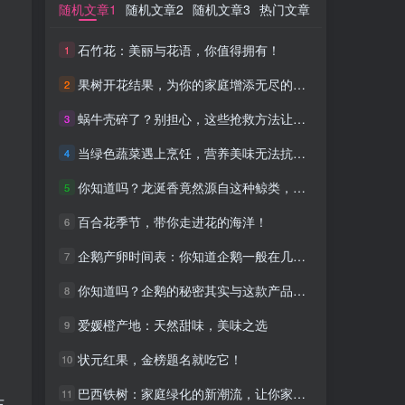
随机文章1
随机文章1
随机文章2
随机文章2
随机文章3
随机文章3
热门文章
热门文章
石竹花：美丽与花语，你值得拥有！
石竹花：美丽与花语，你值得拥有！
1
1
果树开花结果，为你的家庭增添无尽的欢乐！
果树开花结果，为你的家庭增添无尽的欢乐！
2
2
蜗牛壳碎了？别担心，这些抢救方法让你安心！
蜗牛壳碎了？别担心，这些抢救方法让你安心！
3
3
当绿色蔬菜遇上烹饪，营养美味无法抗拒！
当绿色蔬菜遇上烹饪，营养美味无法抗拒！
4
4
你知道吗？龙涎香竟然源自这种鲸类，不可思议！
你知道吗？龙涎香竟然源自这种鲸类，不可思议！
5
5
百合花季节，带你走进花的海洋！
百合花季节，带你走进花的海洋！
6
6
企鹅产卵时间表：你知道企鹅一般在几月份产卵吗？
企鹅产卵时间表：你知道企鹅一般在几月份产卵吗？
7
7
你知道吗？企鹅的秘密其实与这款产品息息相关
你知道吗？企鹅的秘密其实与这款产品息息相关
8
8
爱媛橙产地：天然甜味，美味之选
爱媛橙产地：天然甜味，美味之选
9
9
状元红果，金榜题名就吃它！
状元红果，金榜题名就吃它！
10
10
巴西铁树：家庭绿化的新潮流，让你家焕然一新
巴西铁树：家庭绿化的新潮流，让你家焕然一新
11
11
东