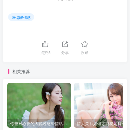
恋爱情感
点赞
5
分享
收藏
相关推荐
你曾对心爱的人说过这些情话吗？女人听了会流泪
情人关系如何才能稳定持久？