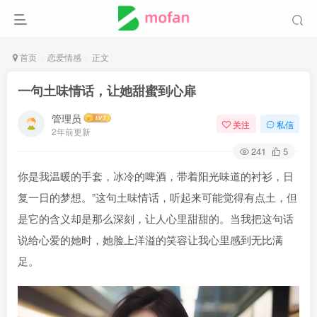
首页
恋爱情感
正文
一句土味情话，让她甜蜜到心扉
管理员
关注
私信
2年前更新
241
5
你是我温暖的手套，冰冷的啤酒，带着阳光味道的衬衫，日
复一日的梦想。”这句土味情话，听起来可能觉得有点土，但
是它的含义却是那么深刻，让人心里甜甜的。当我把这句话
说给心爱的她时，她脸上洋溢的笑容让我心里感到无比满
足。