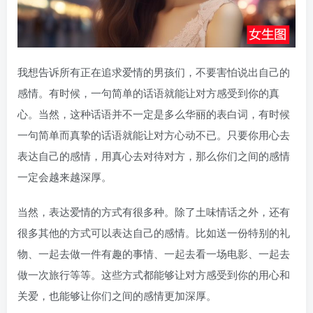
我想告诉所有正在追求爱情的男孩们，不要害怕说出自己的
感情。有时候，一句简单的话语就能让对方感受到你的真
心。当然，这种话语并不一定是多么华丽的表白词，有时候
一句简单而真挚的话语就能让对方心动不已。只要你用心去
表达自己的感情，用真心去对待对方，那么你们之间的感情
一定会越来越深厚。
当然，表达爱情的方式有很多种。除了土味情话之外，还有
很多其他的方式可以表达自己的感情。比如送一份特别的礼
物、一起去做一件有趣的事情、一起去看一场电影、一起去
做一次旅行等等。这些方式都能够让对方感受到你的用心和
关爱，也能够让你们之间的感情更加深厚。