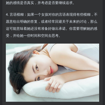
她的感情是否真实，并考虑是否要继续追求。
4. 言语模糊：如果一个女孩对你的言语表现得有些模糊，不
愿意给出明确的答复，或者经常回避关于未来的讨论，那么
这可能意味着她还没有准备好做出承诺。你需要理解她的感
受，并给她一些时间和空间去思考。