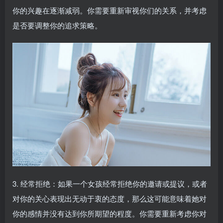
你的兴趣在逐渐减弱。你需要重新审视你们的关系，并考虑
是否要调整你的追求策略。
3. 经常拒绝：如果一个女孩经常拒绝你的邀请或提议，或者
对你的关心表现出无动于衷的态度，那么这可能意味着她对
你的感情并没有达到你所期望的程度。你需要重新考虑你对