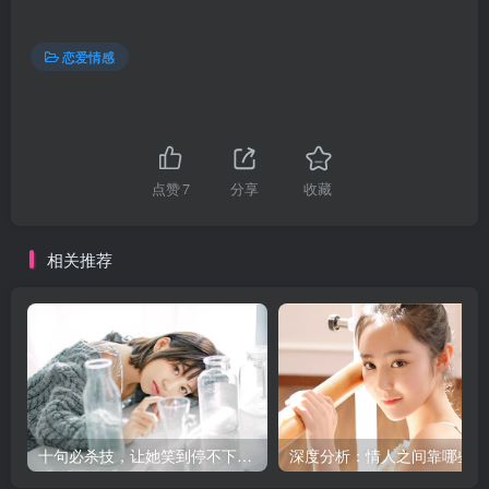
恋爱情感
点赞
7
分享
收藏
相关推荐
十句必杀技，让她笑到停不下来！
深