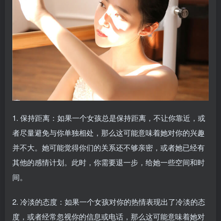
1. 保持距离：如果一个女孩总是保持距离，不让你靠近，或
者尽量避免与你单独相处，那么这可能意味着她对你的兴趣
并不大。她可能觉得你们的关系还不够亲密，或者她已经有
其他的感情计划。此时，你需要退一步，给她一些空间和时
间。
2. 冷淡的态度：如果一个女孩对你的热情表现出了冷淡的态
度，或者经常忽视你的信息或电话，那么这可能意味着她对