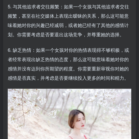
5. 与其他追求者交往频繁：如果一个女孩与其他追求者交往
频繁，甚至在社交媒体上表现出暧昧的关系，那么这可能意
味着她对你的兴趣已经减弱，或者她已经有了其他的感情计
划。你需要考虑是否要退出这场竞争，并尊重她的选择。
6. 缺乏热情：如果一个女孩对你的热情表现得不够积极，或
者经常表现出缺乏热情的态度，那么这可能意味着她对你的
感情并没有达到你所期望的程度。你需要重新审视你对她的
感情是否真实，并考虑是否要继续投入更多的时间和精力。