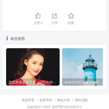
点赞
9
分享
收藏
相关推荐
忘忧草就是黄花菜，记忆中的味道让人陶醉
探
友链申请
免责声明
网站分类
网站地图
Copyright © 2023 ·
皖ICP备14013052号-3