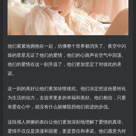
他们紧紧地拥抱在一起，仿佛整个世界都消失了。夜空中闪
烁的星星见证了他们的爱情，他们的心跳声在空气中回荡。
他们的爱情在这一刻升温了，他们更加坚定了对彼此的承
诺。
这一刻的美好让他们更加珍惜彼此。他们决定把这份爱转化
为生活的动力，去追求更多的幸福和美好。他们相信，只要
有爱在心中，就没有什么能够阻挡他们前进的步伐。
这段感人肺腑的表白让他们更加深刻地理解了爱情的真谛。
爱情不仅仅是浪漫和甜蜜，更是责任和承诺。他们愿意为对