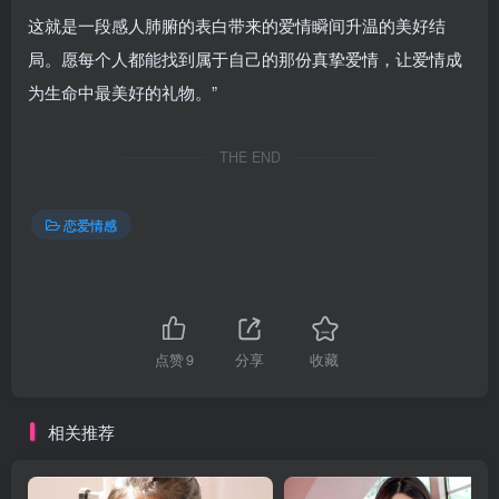
这就是一段感人肺腑的表白带来的爱情瞬间升温的美好结
局。愿每个人都能找到属于自己的那份真挚爱情，让爱情成
为生命中最美好的礼物。”
THE END
恋爱情感
点赞
9
分享
收藏
相关推荐