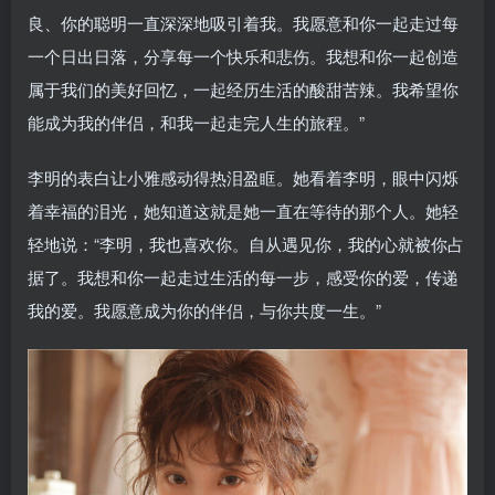
良、你的聪明一直深深地吸引着我。我愿意和你一起走过每
一个日出日落，分享每一个快乐和悲伤。我想和你一起创造
属于我们的美好回忆，一起经历生活的酸甜苦辣。我希望你
能成为我的伴侣，和我一起走完人生的旅程。”
李明的表白让小雅感动得热泪盈眶。她看着李明，眼中闪烁
着幸福的泪光，她知道这就是她一直在等待的那个人。她轻
轻地说：“李明，我也喜欢你。自从遇见你，我的心就被你占
据了。我想和你一起走过生活的每一步，感受你的爱，传递
我的爱。我愿意成为你的伴侣，与你共度一生。”