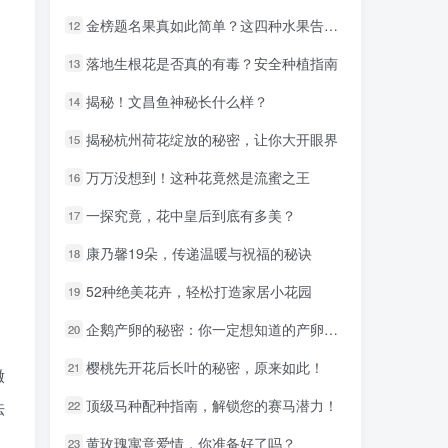
金榜题名果真如此简单？这四种水果告诉你答案！
金榜题名果真如此简单？这四种水果告诉你答案！
12
12
落地生根花是否真的有毒？安全种植指南
落地生根花是否真的有毒？安全种植指南
13
13
揭秘！文昌鱼神秘长什么样？
揭秘！文昌鱼神秘长什么样？
14
14
揭秘杭州荷花绽放的秘密，让你大开眼界
揭秘杭州荷花绽放的秘密，让你大开眼界
15
15
万万没想到！这种花竟然是流蜜之王
万万没想到！这种花竟然是流蜜之王
16
16
一探究竟，花中皇后到底有多美？
一探究竟，花中皇后到底有多美？
17
17
康乃馨19朵，传递温暖与祝福的秘诀
康乃馨19朵，传递温暖与祝福的秘诀
18
18
52种绝美花卉，轻松打造家居小花园
52种绝美花卉，轻松打造家居小花园
19
19
企鹅产卵的秘密：你一定想知道的产卵日期
企鹅产卵的秘密：你一定想知道的产卵日期
20
20
樱桃先开花后长叶的秘密，原来如此！
樱桃先开花后长叶的秘密，原来如此！
21
21
撒
顶级马种配种指南，解锁您的赛马潜力！
顶级马种配种指南，解锁您的赛马潜力！
法
22
22
黄玫瑰寓意爱情，你准备好了吗？
黄玫瑰寓意爱情，你准备好了吗？
23
23