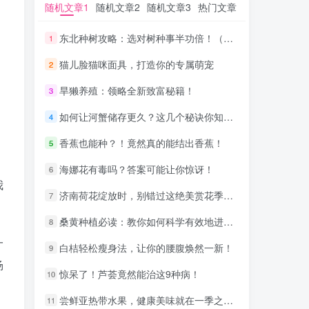
随机文章1
随机文章1
随机文章2
随机文章2
随机文章3
随机文章3
热门文章
热门文章
东北种树攻略：选对树种事半功倍！（数字序号）
东北种树攻略：选对树种事半功倍！（数字序号）
1
1
猫儿脸猫咪面具，打造你的专属萌宠
猫儿脸猫咪面具，打造你的专属萌宠
2
2
旱獭养殖：领略全新致富秘籍！
旱獭养殖：领略全新致富秘籍！
3
3
如何让河蟹储存更久？这几个秘诀你知道吗？
如何让河蟹储存更久？这几个秘诀你知道吗？
4
4
香蕉也能种？！竟然真的能结出香蕉！
香蕉也能种？！竟然真的能结出香蕉！
5
5
海娜花有毒吗？答案可能让你惊讶！
海娜花有毒吗？答案可能让你惊讶！
6
6
我
济南荷花绽放时，别错过这绝美赏花季节！
济南荷花绽放时，别错过这绝美赏花季节！
7
7
桑黄种植必读：教你如何科学有效地进行桑黄管理
桑黄种植必读：教你如何科学有效地进行桑黄管理
8
8
一
白桔轻松瘦身法，让你的腰腹焕然一新！
白桔轻松瘦身法，让你的腰腹焕然一新！
9
9
杨
惊呆了！芦荟竟然能治这9种病！
惊呆了！芦荟竟然能治这9种病！
10
10
尝鲜亚热带水果，健康美味就在一季之间！
尝鲜亚热带水果，健康美味就在一季之间！
11
11