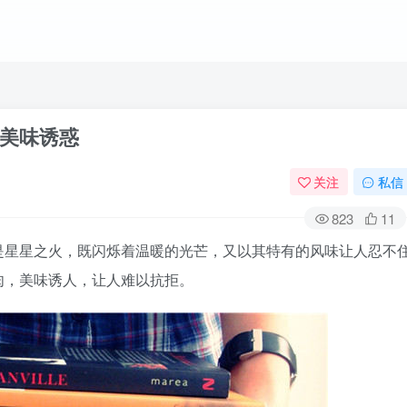
美味诱惑
关注
私信
823
11
是星星之火，既闪烁着温暖的光芒，又以其特有的风味让人忍不
肉，美味诱人，让人难以抗拒。