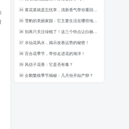
黄花菜就是忘忧草，清新香气带你重回童年
黄花菜就是忘忧草，清新香气带你重回童年
24
24
和
雪豹的美丽家园：它主要生活在哪些地区？
雪豹的美丽家园：它主要生活在哪些地区？
25
25
缓
别再只关注绿植了！这三个特点让白杨树成为你的新宠
别再只关注绿植了！这三个特点让白杨树成为你的新宠
26
26
水仙花风水，揭示改善运势的秘密！
水仙花风水，揭示改善运势的秘密！
27
27
百合花季节，带你走进花的海洋！
百合花季节，带你走进花的海洋！
28
28
风信子花香：它是否有毒？
风信子花香：它是否有毒？
29
29
企鹅繁殖季节揭秘：几月份开始产卵？
企鹅繁殖季节揭秘：几月份开始产卵？
30
30