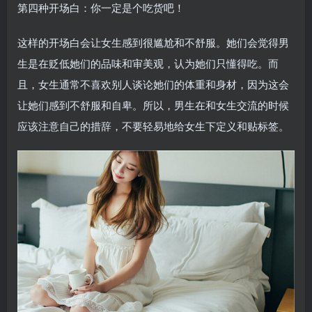
第四种开场白：你一定是个吃货吧！
这样的开场白会让女生感到很尴尬和不舒服。她们会觉得男
生是在贬低她们的品味和审美观，认为她们只懂得吃。而
且，女生通常不喜欢别人谈论她们的体重和身材，因为这会
让她们感到不舒服和自卑。所以，男生在和女生交流的时候
应该注意自己的措辞，不要轻易地给女生下定义和贴标签。