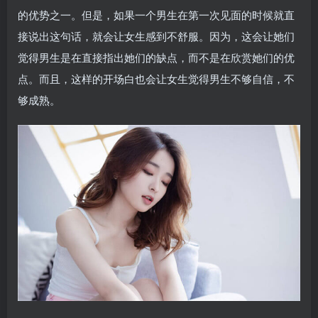
的优势之一。但是，如果一个男生在第一次见面的时候就直
接说出这句话，就会让女生感到不舒服。因为，这会让她们
觉得男生是在直接指出她们的缺点，而不是在欣赏她们的优
点。而且，这样的开场白也会让女生觉得男生不够自信，不
够成熟。