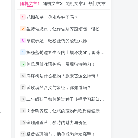
随机文章1
随机文章1
随机文章2
随机文章2
随机文章3
随机文章3
热门文章
热门文章
花期荼蘼，你准备好了吗？
花期荼蘼，你准备好了吗？
1
1
生猪催肥灵，让你告别养殖烦恼，轻松养猪！
生猪催肥灵，让你告别养殖烦恼，轻松养猪！
2
2
壁虎养殖：轻松赚钱的秘密武器
壁虎养殖：轻松赚钱的秘密武器
3
3
揭秘蓝莓适宜生长的土壤环境ph，原来这么重要！
揭秘蓝莓适宜生长的土壤环境ph，原来这么重要！
4
4
何氏凤仙花语神秘，展现独特魅力！
何氏凤仙花语神秘，展现独特魅力！
5
5
痒痒树是什么植物？原来它这么神奇！
痒痒树是什么植物？原来它这么神奇！
6
6
黄玫瑰的含义与象征，你知道吗？
黄玫瑰的含义与象征，你知道吗？
7
7
二年级孩子如何通过种子传播学习新知识，值得一看！
二年级孩子如何通过种子传播学习新知识，值得一看！
8
8
肉食狗养殖，让您的宠物狗吃得更健康！
肉食狗养殖，让您的宠物狗吃得更健康！
9
9
不
列
金娃娃萱草，独特的魅力与价值！
金娃娃萱草，独特的魅力与价值！
10
10
桑黄管理细节，助你成为种植高手！
桑黄管理细节，助你成为种植高手！
11
11