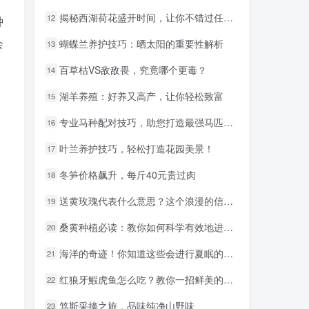
揭秘西湖荷花盛开时间，让你不错过任何一朵美景！
揭秘西湖荷花盛开时间，让你不错过任何一朵美景！
12
12
种
会
蝴蝶兰养护技巧：晒太阳的重要性解析
蝴蝶兰养护技巧：晒太阳的重要性解析
13
13
百草枯VS敌敌畏，究竟哪个更毒？
百草枯VS敌敌畏，究竟哪个更毒？
14
14
湖羊养殖：好养又高产，让你轻松致富
湖羊养殖：好养又高产，让你轻松致富
15
15
专业马种配对技巧，助您打造最强马匹组合！
专业马种配对技巧，助您打造最强马匹组合！
16
16
叶兰养护技巧，轻松打造花园美景！
叶兰养护技巧，轻松打造花园美景！
17
17
冬笋价格飙升，每斤40元贵过肉
冬笋价格飙升，每斤40元贵过肉
18
18
送黄玫瑰代表什么意思？这个浪漫的信号不要错过！
送黄玫瑰代表什么意思？这个浪漫的信号不要错过！
19
19
桑黄种植必读：教你如何科学有效地进行桑黄管理
桑黄种植必读：教你如何科学有效地进行桑黄管理
20
20
海洋的奇迹！你知道这些会进行夏眠的神奇动物吗？
海洋的奇迹！你知道这些会进行夏眠的神奇动物吗？
21
21
红狼牙鰕虎鱼怎么吃？教你一招鲜美的做法
红狼牙鰕虎鱼怎么吃？教你一招鲜美的做法
22
22
笃斯采摘之旅，品味纯净山野味
笃斯采摘之旅，品味纯净山野味
23
23