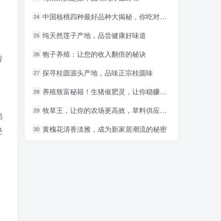
中国核桃四种最好品种大揭秘，你吃对了吗？
中国核桃四种最好品种大揭秘，你吃对了吗？
24
24
纯天然莲子产地，品尝健康好味道
纯天然莲子产地，品尝健康好味道
25
25
狍子养殖：让您的收入翻倍的秘诀
狍子养殖：让您的收入翻倍的秘诀
26
26
转
探寻桂圆源头产地，品味正宗桂圆味
探寻桂圆源头产地，品味正宗桂圆味
。
27
27
养殖致富秘籍！生猪催肥灵，让你稳赚不赔！
养殖致富秘籍！生猪催肥灵，让你稳赚不赔！
28
28
牧草王，让你的农场更高效，草料供应不再烦恼！
牧草王，让你的农场更高效，草料供应不再烦恼！
29
29
他
黄槐花清香淡雅，成为新家居潮流的秘密
黄槐花清香淡雅，成为新家居潮流的秘密
30
30
经