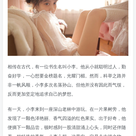
相传在古代，有一位书生名叫小李。他从小就聪明过人，勤
奋好学，一心想要金榜题名，光耀门楣。然而，科举之路并
非一帆风顺，小李多次名落孙山。但他并没有因此而气馁，
反而更加坚定地追求自己的梦想。
有一天，小李来到一座深山老林中游玩。在一片果树旁，他
发现了一颗色泽艳丽、香气四溢的红色果实。出于好奇，他
便摘下一颗品尝，顿时感到一股清甜涌上心头，同时还伴随