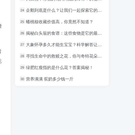
企鹅到底是什么？让我们一起探索它的神秘面纱
企鹅到底是什么？让我们一起探索它的神秘面纱
24
24
蟠桃核收藏价值高，你竟然不知道？
蟠桃核收藏价值高，你竟然不知道？
25
25
增
揭秘白头翁的食谱：这些食物是它的最爱！
揭秘白头翁的食谱：这些食物是它的最爱！
26
26
大象怀孕多久才能生宝宝？科学解答让你放心！
大象怀孕多久才能生宝宝？科学解答让你放心！
27
27
者
寻找生命中的救赎之花，你与奇特花朵的缘分在这里
寻找生命中的救赎之花，你与奇特花朵的缘分在这里
28
28
花
绿肥红瘦指的是什么花？答案揭秘！
绿肥红瘦指的是什么花？答案揭秘！
29
29
营养满满 驼奶多少钱一斤
营养满满 驼奶多少钱一斤
30
30