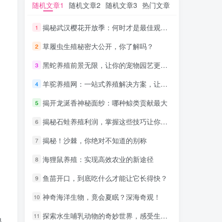
随机文章1
随机文章1
随机文章2
随机文章2
随机文章3
随机文章3
热门文章
热门文章
揭秘武汉樱花开放季：何时才是最佳观赏时间？
揭秘武汉樱花开放季：何时才是最佳观赏时间？
1
1
草履虫生殖秘密大公开，你了解吗？
草履虫生殖秘密大公开，你了解吗？
2
2
黑蛇养殖前景无限，让你的宠物园艺更上一层楼！
黑蛇养殖前景无限，让你的宠物园艺更上一层楼！
3
3
羊驼养殖网：一站式养殖解决方案，让您的羊驼茁壮成长！
羊驼养殖网：一站式养殖解决方案，让您的羊驼茁壮成长！
4
4
揭开龙涎香神秘面纱：哪种鲸类贡献最大
揭开龙涎香神秘面纱：哪种鲸类贡献最大
5
5
揭秘石蛙养殖利润，掌握这些技巧让你财源滚滚
揭秘石蛙养殖利润，掌握这些技巧让你财源滚滚
6
6
揭秘！沙棘，你绝对不知道的别称
揭秘！沙棘，你绝对不知道的别称
7
7
海狸鼠养殖：实现高效农业的新途径
海狸鼠养殖：实现高效农业的新途径
8
8
鱼苗开口，到底吃什么才能让它长得快？
鱼苗开口，到底吃什么才能让它长得快？
9
9
神奇海洋生物，竟会夏眠？深海奇观！
神奇海洋生物，竟会夏眠？深海奇观！
10
10
探索水生哺乳动物的奇妙世界，感受生命的奇迹
探索水生哺乳动物的奇妙世界，感受生命的奇迹
11
11
是