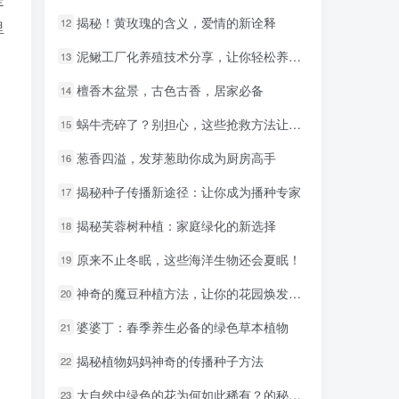
揭秘！黄玫瑰的含义，爱情的新诠释
揭秘！黄玫瑰的含义，爱情的新诠释
12
12
里
泥鳅工厂化养殖技术分享，让你轻松养殖高产泥鳅！
泥鳅工厂化养殖技术分享，让你轻松养殖高产泥鳅！
13
13
檀香木盆景，古色古香，居家必备
檀香木盆景，古色古香，居家必备
14
14
蜗牛壳碎了？别担心，这些抢救方法让你安心！
蜗牛壳碎了？别担心，这些抢救方法让你安心！
15
15
葱香四溢，发芽葱助你成为厨房高手
葱香四溢，发芽葱助你成为厨房高手
16
16
揭秘种子传播新途径：让你成为播种专家
揭秘种子传播新途径：让你成为播种专家
17
17
揭秘芙蓉树种植：家庭绿化的新选择
揭秘芙蓉树种植：家庭绿化的新选择
18
18
原来不止冬眠，这些海洋生物还会夏眠！
原来不止冬眠，这些海洋生物还会夏眠！
19
19
神奇的魔豆种植方法，让你的花园焕发不一样的光彩！
神奇的魔豆种植方法，让你的花园焕发不一样的光彩！
20
20
婆婆丁：春季养生必备的绿色草本植物
婆婆丁：春季养生必备的绿色草本植物
21
21
揭秘植物妈妈神奇的传播种子方法
揭秘植物妈妈神奇的传播种子方法
22
22
大自然中绿色的花为何如此稀有？的秘密，让生活更精彩！
大自然中绿色的花为何如此稀有？的秘密，让生活更精彩！
23
23