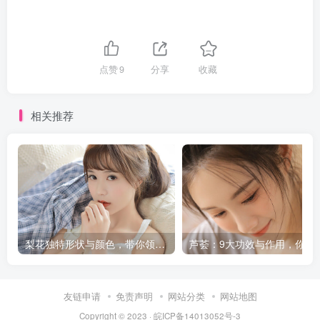
点赞
9
分享
收藏
相关推荐
梨花独特形状与颜色，带你领略春天的气息
芦荟：9大功效与
友链申请
免责声明
网站分类
网站地图
Copyright © 2023 ·
皖ICP备14013052号-3