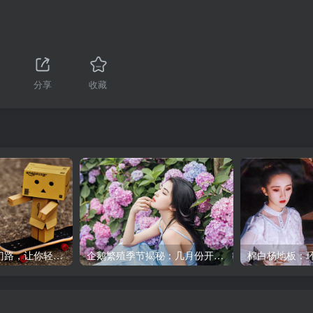
1
分享
收藏
柴鸡养殖致富新门路，让你轻松走上小康路！
企鹅繁殖季节揭秘：几月份开始产卵？