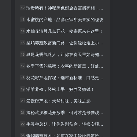
珍贵稀有！神秘黑色郁金香震撼亮相，你见过吗？
珍贵稀有！神秘黑色郁金香震撼亮相，你见过吗？
12
12
水蜜桃的产地：品尝正宗甜美果实的秘诀
水蜜桃的产地：品尝正宗甜美果实的秘诀
13
13
水仙花清晨几点开花，秘密原来在这里！
水仙花清晨几点开花，秘密原来在这里！
14
14
柴鸡养殖致富新门路，让你轻松走上小康路！
柴鸡养殖致富新门路，让你轻松走上小康路！
15
15
狐尾花香气迷人，让你在春天里如诗如画！
狐尾花香气迷人，让你在春天里如诗如画！
16
16
冬季下雪的秘密：农事的新篇章，好处多多！
冬季下雪的秘密：农事的新篇章，好处多多！
17
17
葵花籽产地探秘：选材新标准，口感更出众
葵花籽产地探秘：选材新标准，口感更出众
18
18
湖羊养殖，轻松上手，好养又赚钱！
湖羊养殖，轻松上手，好养又赚钱！
19
19
爱媛橙产地：天然甜味，美味之选
爱媛橙产地：天然甜味，美味之选
20
20
揭秘武汉樱花开放季：何时才是最佳观赏时间？
揭秘武汉樱花开放季：何时才是最佳观赏时间？
21
21
牛粪种蘑菇，让你告别贫穷，轻松实现财富自由！
牛粪种蘑菇，让你告别贫穷，轻松实现财富自由！
22
22
蚯蚓养殖技术：如何在家中轻松养殖蚯蚓并利用其价值
蚯蚓养殖技术：如何在家中轻松养殖蚯蚓并利用其价值
23
23