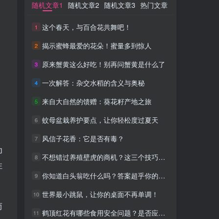
随机文章1
随机文章1
随机文章2
随机文章2
随机文章3
随机文章3
热门文章
热门文章
这个春天，与百合花共舞吧！
这个春天，与百合花共舞吧！
1
1
揭示蜜蜂最爱的花朵！蜜量多到惊人
揭示蜜蜂最爱的花朵！蜜量多到惊人
2
2
原来蟹黄这么好吃！别再问蟹黄是什么了
原来蟹黄这么好吃！别再问蟹黄是什么了
3
3
一次解答：杂交水稻的含义与奥秘
一次解答：杂交水稻的含义与奥秘
4
4
来自大自然的馈赠：葵花籽产地之旅
来自大自然的馈赠：葵花籽产地之旅
5
5
蚊母盆栽养护要点，让你轻松度过夏天
蚊母盆栽养护要点，让你轻松度过夏天
6
6
风信子花香：它是否有毒？
风信子花香：它是否有毒？
7
7
为
不想错过养殖壁虎的商机？这三个技巧让你成为专家！
不想错过养殖壁虎的商机？这三个技巧让你成为专家！
8
8
住
你知道白头翁吃什么吗？答案超乎你的想象！
你知道白头翁吃什么吗？答案超乎你的想象！
9
9
世界最小跳鼠，让你的桌面不再单调！
世界最小跳鼠，让你的桌面不再单调！
10
10
而
鹤顶红花有哪些食用安全问题？是否应该避免？
鹤顶红花有哪些食用安全问题？是否应该避免？
11
11