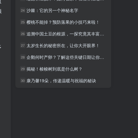
血
沙棘：它的另一个神秘名字
沙棘：它的另一个神秘名字
颗
24
24
樱桃不能掉？预防落果的小技巧来啦！
樱桃不能掉？预防落果的小技巧来啦！
25
25
追溯中国土豆的根源，一探究竟其丰富的历史故事
追溯中国土豆的根源，一探究竟其丰富的历史故事
26
26
C
太岁生长的秘密所在，让你大开眼界！
太岁生长的秘密所在，让你大开眼界！
27
27
多
企鹅何时产卵？了解这些关键日期让你成为专家
企鹅何时产卵？了解这些关键日期让你成为专家
28
28
揭秘！梭梭树到底是什么树？
揭秘！梭梭树到底是什么树？
29
29
康乃馨19朵，传递温暖与祝福的秘诀
康乃馨19朵，传递温暖与祝福的秘诀
30
30