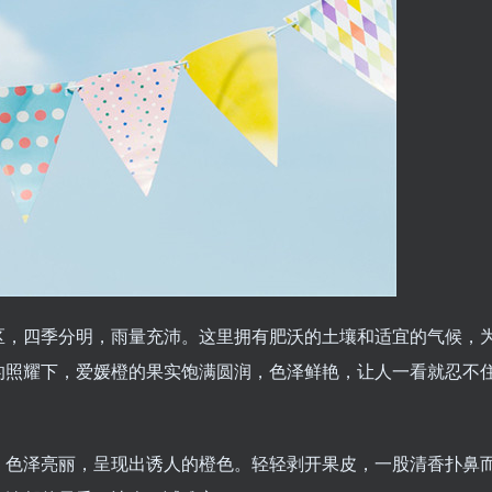
区，四季分明，雨量充沛。这里拥有肥沃的土壤和适宜的气候，
的照耀下，爱媛橙的果实饱满圆润，色泽鲜艳，让人一看就忍不
，色泽亮丽，呈现出诱人的橙色。轻轻剥开果皮，一股清香扑鼻