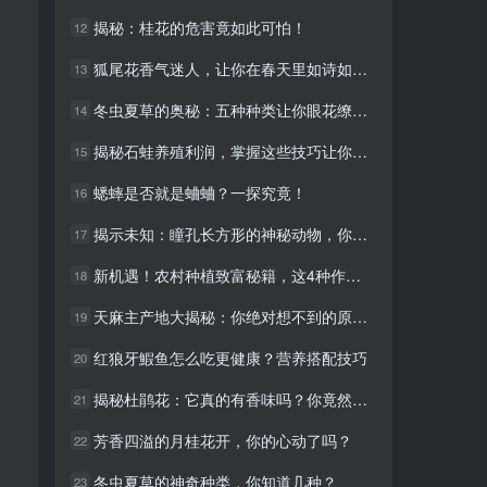
揭秘：桂花的危害竟如此可怕！
揭秘：桂花的危害竟如此可怕！
12
12
狐尾花香气迷人，让你在春天里如诗如画！
狐尾花香气迷人，让你在春天里如诗如画！
13
13
冬虫夏草的奥秘：五种种类让你眼花缭乱！
冬虫夏草的奥秘：五种种类让你眼花缭乱！
14
14
揭秘石蛙养殖利润，掌握这些技巧让你财源滚滚
揭秘石蛙养殖利润，掌握这些技巧让你财源滚滚
15
15
蟋蟀是否就是蛐蛐？一探究竟！
蟋蟀是否就是蛐蛐？一探究竟！
16
16
揭示未知：瞳孔长方形的神秘动物，你知道吗？
揭示未知：瞳孔长方形的神秘动物，你知道吗？
17
17
新机遇！农村种植致富秘籍，这4种作物不容错过！
新机遇！农村种植致富秘籍，这4种作物不容错过！
18
18
天麻主产地大揭秘：你绝对想不到的原因！
天麻主产地大揭秘：你绝对想不到的原因！
19
19
红狼牙鰕鱼怎么吃更健康？营养搭配技巧
红狼牙鰕鱼怎么吃更健康？营养搭配技巧
20
20
揭秘杜鹃花：它真的有香味吗？你竟然错过了这个秘密！
揭秘杜鹃花：它真的有香味吗？你竟然错过了这个秘密！
21
21
芳香四溢的月桂花开，你的心动了吗？
芳香四溢的月桂花开，你的心动了吗？
22
22
冬虫夏草的神奇种类，你知道几种？
冬虫夏草的神奇种类，你知道几种？
23
23