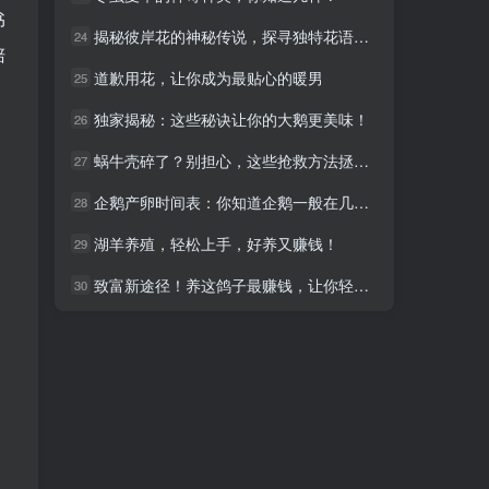
书
揭秘彼岸花的神秘传说，探寻独特花语背后的故事
揭秘彼岸花的神秘传说，探寻独特花语背后的故事
24
24
陪
道歉用花，让你成为最贴心的暖男
道歉用花，让你成为最贴心的暖男
25
25
独家揭秘：这些秘诀让你的大鹅更美味！
独家揭秘：这些秘诀让你的大鹅更美味！
26
26
蜗牛壳碎了？别担心，这些抢救方法拯救你的小可爱！
蜗牛壳碎了？别担心，这些抢救方法拯救你的小可爱！
27
27
企鹅产卵时间表：你知道企鹅一般在几月份产卵吗？
企鹅产卵时间表：你知道企鹅一般在几月份产卵吗？
28
28
湖羊养殖，轻松上手，好养又赚钱！
湖羊养殖，轻松上手，好养又赚钱！
29
29
致富新途径！养这鸽子最赚钱，让你轻松走上人生巅峰
致富新途径！养这鸽子最赚钱，让你轻松走上人生巅峰
30
30