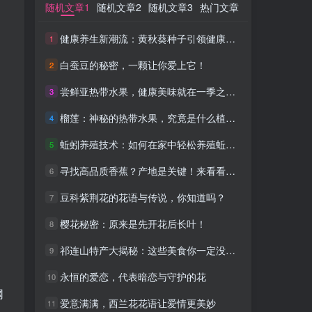
随机文章1
随机文章1
随机文章2
随机文章2
随机文章3
随机文章3
热门文章
热门文章
健康养生新潮流：黄秋葵种子引领健康饮食新风尚
健康养生新潮流：黄秋葵种子引领健康饮食新风尚
1
1
白蚕豆的秘密，一颗让你爱上它！
白蚕豆的秘密，一颗让你爱上它！
2
2
尝鲜亚热带水果，健康美味就在一季之间！
尝鲜亚热带水果，健康美味就在一季之间！
3
3
榴莲：神秘的热带水果，究竟是什么植物？
榴莲：神秘的热带水果，究竟是什么植物？
4
4
蚯蚓养殖技术：如何在家中轻松养殖蚯蚓并利用其价值
蚯蚓养殖技术：如何在家中轻松养殖蚯蚓并利用其价值
5
5
寻找高品质香蕉？产地是关键！来看看这里！
寻找高品质香蕉？产地是关键！来看看这里！
6
6
豆科紫荆花的花语与传说，你知道吗？
豆科紫荆花的花语与传说，你知道吗？
7
7
樱花秘密：原来是先开花后长叶！
樱花秘密：原来是先开花后长叶！
8
8
祁连山特产大揭秘：这些美食你一定没吃过！
祁连山特产大揭秘：这些美食你一定没吃过！
9
9
、
永恒的爱恋，代表暗恋与守护的花
永恒的爱恋，代表暗恋与守护的花
10
10
网
爱意满满，西兰花花语让爱情更美妙
爱意满满，西兰花花语让爱情更美妙
11
11