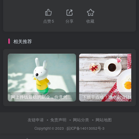
点赞
5
分享
收藏
相关推荐
网上挣钱最稳的副业，你竟然还不知道！
下
友链申请
免责声明
网站分类
网站地图
Copyright © 2023 ·
皖ICP备14013052号-3