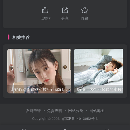
点赞
7
分享
收藏
相关推荐
让她心动！这些小技巧让你们更甜蜜
揭
友链申请
免责声明
网站分类
网站地图
Copyright © 2023 ·
皖ICP备14013052号-3
7