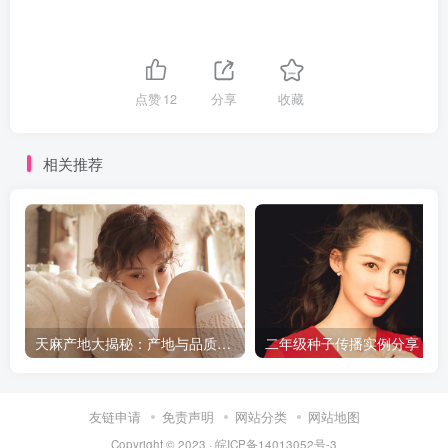
点赞
12
分享
收藏
相关推荐
天麻产地大揭秘：产地与品质的完美结合
二
友链申请
免责声明
网站分类
网站地图
Copyright © 2023 ·
皖ICP备14013052号-3