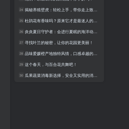
揭秘养殖壁虎：轻松上手，带你走上致富路！
揭秘养殖壁虎：轻松上手，带你走上致富路！
24
24
杜鹃花有香味吗？原来它才是最迷人的花香之源！
杜鹃花有香味吗？原来它才是最迷人的花香之源！
25
25
炎炎夏日守护者：会进行夏眠的海洋动物盘点
炎炎夏日守护者：会进行夏眠的海洋动物盘点
26
26
寻找叶兰的秘密，让你的花园更美丽！
寻找叶兰的秘密，让你的花园更美丽！
27
27
品味爱媛橙产地独特风情，口感卓越的秘密
品味爱媛橙产地独特风情，口感卓越的秘密
28
28
这个春天，与百合花共舞吧！
这个春天，与百合花共舞吧！
29
29
瓜果蔬菜消毒新选择，安全又实用的消毒液推荐
瓜果蔬菜消毒新选择，安全又实用的消毒液推荐
30
30