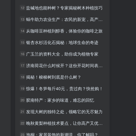
盐碱地也能种树？专家揭秘树木种植技巧
盐碱地也能种树？专家揭秘树木种植技巧
12
12
蜗牛助力农业生产：农民的新宠，高产新选择！
蜗牛助力农业生产：农民的新宠，高产新选择！
13
13
从咖啡豆种植到醇香，体验你的咖啡之旅
从咖啡豆种植到醇香，体验你的咖啡之旅
14
14
银杏水杉活化石揭秘：地球生命的奇迹
银杏水杉活化石揭秘：地球生命的奇迹
15
15
广玉兰的资料大全，助你成为植物专家
广玉兰的资料大全，助你成为植物专家
16
16
济南荷花什么时候开？这份开花时间表送给您！
济南荷花什么时候开？这份开花时间表送给您！
17
17
揭秘！梭梭树到底是什么树？
揭秘！梭梭树到底是什么树？
18
18
惊爆！冬笋每斤40元，贵过肉？快抢购！
惊爆！冬笋每斤40元，贵过肉？快抢购！
19
19
胶南特产：家乡的味道，难忘的回忆
胶南特产：家乡的味道，难忘的回忆
20
20
发现大树的独特之处，领略它的无尽魅力
发现大树的独特之处，领略它的无尽魅力
21
21
晚秋黄梨种植技术要点，让你高产又优质！
晚秋黄梨种植技术要点，让你高产又优质！
22
22
泡桐：家居装饰的新潮流，你了解吗？
泡桐：家居装饰的新潮流，你了解吗？
23
23