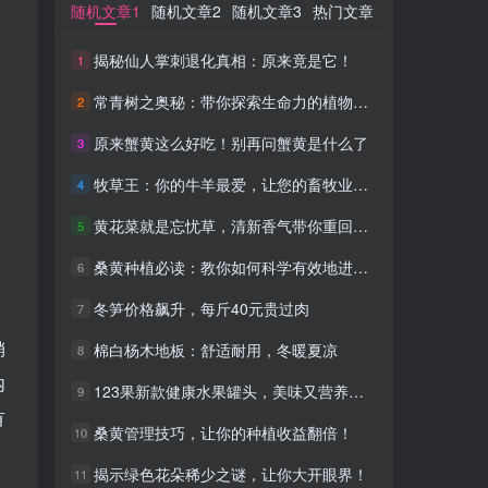
随机文章1
随机文章1
随机文章2
随机文章2
随机文章3
随机文章3
热门文章
热门文章
揭秘仙人掌刺退化真相：原来竟是它！
揭秘仙人掌刺退化真相：原来竟是它！
1
1
常青树之奥秘：带你探索生命力的植物宝库
常青树之奥秘：带你探索生命力的植物宝库
2
2
原来蟹黄这么好吃！别再问蟹黄是什么了
原来蟹黄这么好吃！别再问蟹黄是什么了
3
3
牧草王：你的牛羊最爱，让您的畜牧业更上一层楼！
牧草王：你的牛羊最爱，让您的畜牧业更上一层楼！
4
4
黄花菜就是忘忧草，清新香气带你重回童年
黄花菜就是忘忧草，清新香气带你重回童年
5
5
桑黄种植必读：教你如何科学有效地进行桑黄管理
桑黄种植必读：教你如何科学有效地进行桑黄管理
6
6
冬笋价格飙升，每斤40元贵过肉
冬笋价格飙升，每斤40元贵过肉
7
7
销
棉白杨木地板：舒适耐用，冬暖夏凉
棉白杨木地板：舒适耐用，冬暖夏凉
8
8
内
123果新款健康水果罐头，美味又营养，让你停不下来！
123果新款健康水果罐头，美味又营养，让你停不下来！
9
9
有
桑黄管理技巧，让你的种植收益翻倍！
桑黄管理技巧，让你的种植收益翻倍！
10
10
揭示绿色花朵稀少之谜，让你大开眼界！
揭示绿色花朵稀少之谜，让你大开眼界！
11
11