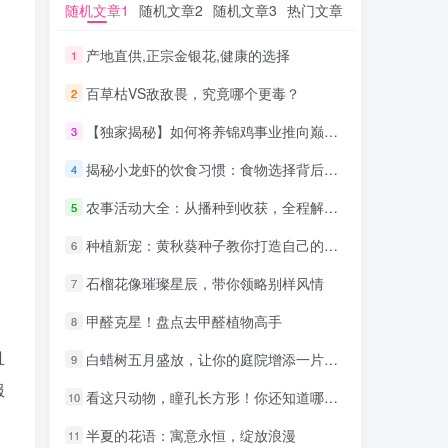
随机文章1
随机文章1
随机文章2
随机文章2
随机文章3
随机文章3
热门文章
热门文章
产地直供,正宗金银花,健康的选择
产地直供,正宗金银花,健康的选择
1
1
百草枯VS敌敌畏，究竟哪个更毒？
百草枯VS敌敌畏，究竟哪个更毒？
2
2
【独家揭秘】如何将养锦鸡事业推向巅峰！
【独家揭秘】如何将养锦鸡事业推向巅峰！
3
3
揭秘小龙虾的饮食习惯：食物选择背后的奥秘！
揭秘小龙虾的饮食习惯：食物选择背后的奥秘！
4
4
农事活动大全：从播种到收获，全程解析！
农事活动大全：从播种到收获，全程解析！
5
5
种植新宠：黄秋葵种子教你打造自己的健康蔬菜园
种植新宠：黄秋葵种子教你打造自己的健康蔬菜园
6
6
石榴花像璀璨星辰，带你领略别样风情
石榴花像璀璨星辰，带你领略别样风情
7
7
甲醛克星！盘点去甲醛植物高手
甲醛克星！盘点去甲醛植物高手
8
8
且
白蜡树五月盛放，让你的庭院增添一片雅致
白蜡树五月盛放，让你的庭院增添一片雅致
9
9
服
看这只动物，瞳孔长方形！你还知道哪些动物？
看这只动物，瞳孔长方形！你还知道哪些动物？
10
10
半夏的花语：寓意永恒，绽放浪漫
半夏的花语：寓意永恒，绽放浪漫
11
11