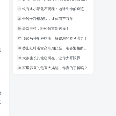
银杏水杉活化石揭秘：地球生命的奇迹
银杏水杉活化石揭秘：地球生命的奇迹
24
24
金铃子种植秘诀，让你亩产万斤
金铃子种植秘诀，让你亩产万斤
25
25
斑蝥养殖，轻松致富新选择！
斑蝥养殖，轻松致富新选择！
26
26
顶级马种配种指南，解锁您的赛马潜力！
顶级马种配种指南，解锁您的赛马潜力！
27
27
香山红叶观赏高峰期已至，准备迎接醉美秋色吧！
香山红叶观赏高峰期已至，准备迎接醉美秋色吧！
28
28
过
太岁生长的秘密所在，让你大开眼界！
太岁生长的秘密所在，让你大开眼界！
29
29
家里养蚕的危害大揭秘，你真的了解吗？
家里养蚕的危害大揭秘，你真的了解吗？
30
30
师
化