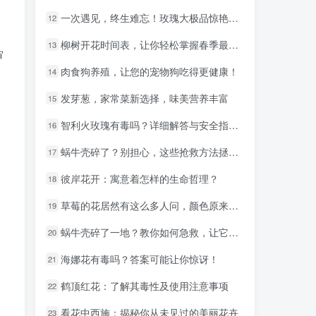
一次遇见，终生难忘！玫瑰大极品惊艳登场！
一次遇见，终生难忘！玫瑰大极品惊艳登场！
12
12
柳树开花时间表，让你轻松掌握春季最佳赏花时机！
柳树开花时间表，让你轻松掌握春季最佳赏花时机！
13
13
审
肉食狗养殖，让您的宠物狗吃得更健康！
肉食狗养殖，让您的宠物狗吃得更健康！
14
14
。
发芽葱，家常菜新选择，味美营养丰富
发芽葱，家常菜新选择，味美营养丰富
15
15
智利火玫瑰有毒吗？详细解答与安全指南！
智利火玫瑰有毒吗？详细解答与安全指南！
16
16
蜗牛壳碎了？别担心，这些抢救方法拯救你的小可爱！
蜗牛壳碎了？别担心，这些抢救方法拯救你的小可爱！
17
17
彼岸花开：寓意着怎样的生命哲理？
彼岸花开：寓意着怎样的生命哲理？
18
18
草莓的花居然有这么多人问，颜色原来是这样的！
草莓的花居然有这么多人问，颜色原来是这样的！
19
19
蜗牛壳碎了一地？教你如何急救，让它恢复美丽！
蜗牛壳碎了一地？教你如何急救，让它恢复美丽！
20
20
海娜花有毒吗？答案可能让你惊讶！
海娜花有毒吗？答案可能让你惊讶！
21
21
鹤顶红花：了解其毒性及使用注意事项
鹤顶红花：了解其毒性及使用注意事项
22
22
看花中西施：揭秘你从未见过的美丽花卉
看花中西施：揭秘你从未见过的美丽花卉
23
23