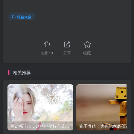
综合大全
点赞
13
分享
收藏
相关推荐
探访祁连山：这些神秘特产带你领略大自然的馈赠！
狍