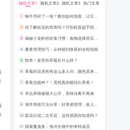
随机文章1
随机文章1
随机文章2
随机文章2
随机文章3
随机文章3
热门文章
热门文章
蜗牛壳碎了一地？教你如何急救，让它恢复美丽！
蜗牛壳碎了一地？教你如何急救，让它恢复美丽！
1
1
你了解桂花的危害吗？可怕程度超乎想象！
你了解桂花的危害吗？可怕程度超乎想象！
2
2
揭秘小龙虾的饮食习惯：食物选择背后的奥秘！
揭秘小龙虾的饮食习惯：食物选择背后的奥秘！
3
3
桑黄管理技巧：从种植到收获的全程指南
桑黄管理技巧：从种植到收获的全程指南
4
4
惊奇！发芽的草莓长什么样？
惊奇！发芽的草莓长什么样？
5
5
草莓的花居然有这么多人问，颜色原来是这样的！
草莓的花居然有这么多人问，颜色原来是这样的！
该
6
6
方
香蕉也能种？！竟然真的能结出香蕉！
香蕉也能种？！竟然真的能结出香蕉！
7
7
禾虫养殖秘籍大公开，美味佳肴不再难
禾虫养殖秘籍大公开，美味佳肴不再难
8
8
湖羊养殖方法分享：好养易管理，收入可观
湖羊养殖方法分享：好养易管理，收入可观
9
9
姻
和
梨花出现二次开花，这些原因你知道吗？
梨花出现二次开花，这些原因你知道吗？
10
10
探索魔鬼鱼：海洋生物中的奇特成员
探索魔鬼鱼：海洋生物中的奇特成员
11
11