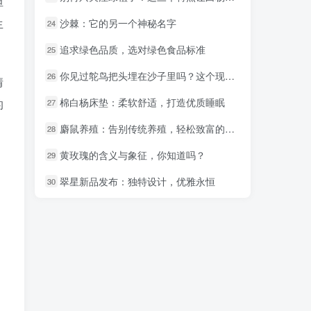
坦
生
沙棘：它的另一个神秘名字
沙棘：它的另一个神秘名字
24
24
追求绿色品质，选对绿色食品标准
追求绿色品质，选对绿色食品标准
25
25
你见过鸵鸟把头埋在沙子里吗？这个现象真神奇！
你见过鸵鸟把头埋在沙子里吗？这个现象真神奇！
26
26
情
棉白杨床垫：柔软舒适，打造优质睡眠
棉白杨床垫：柔软舒适，打造优质睡眠
的
27
27
麝鼠养殖：告别传统养殖，轻松致富的绿色新途径！
麝鼠养殖：告别传统养殖，轻松致富的绿色新途径！
28
28
黄玫瑰的含义与象征，你知道吗？
黄玫瑰的含义与象征，你知道吗？
29
29
翠星新品发布：独特设计，优雅永恒
翠星新品发布：独特设计，优雅永恒
30
30