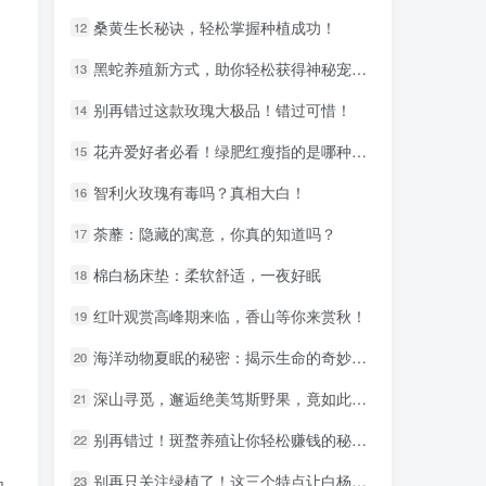
桑黄生长秘诀，轻松掌握种植成功！
桑黄生长秘诀，轻松掌握种植成功！
12
12
黑蛇养殖新方式，助你轻松获得神秘宠物！
黑蛇养殖新方式，助你轻松获得神秘宠物！
13
13
别再错过这款玫瑰大极品！错过可惜！
别再错过这款玫瑰大极品！错过可惜！
14
14
花卉爱好者必看！绿肥红瘦指的是哪种花？
花卉爱好者必看！绿肥红瘦指的是哪种花？
15
15
智利火玫瑰有毒吗？真相大白！
智利火玫瑰有毒吗？真相大白！
16
16
荼蘼：隐藏的寓意，你真的知道吗？
荼蘼：隐藏的寓意，你真的知道吗？
17
17
棉白杨床垫：柔软舒适，一夜好眠
棉白杨床垫：柔软舒适，一夜好眠
18
18
红叶观赏高峰期来临，香山等你来赏秋！
红叶观赏高峰期来临，香山等你来赏秋！
19
19
海洋动物夏眠的秘密：揭示生命的奇妙法则
海洋动物夏眠的秘密：揭示生命的奇妙法则
20
20
深山寻觅，邂逅绝美笃斯野果，竟如此美味！
深山寻觅，邂逅绝美笃斯野果，竟如此美味！
21
21
别再错过！斑蝥养殖让你轻松赚钱的秘密武器！
别再错过！斑蝥养殖让你轻松赚钱的秘密武器！
22
22
别再只关注绿植了！这三个特点让白杨树成为你的新宠
别再只关注绿植了！这三个特点让白杨树成为你的新宠
23
23