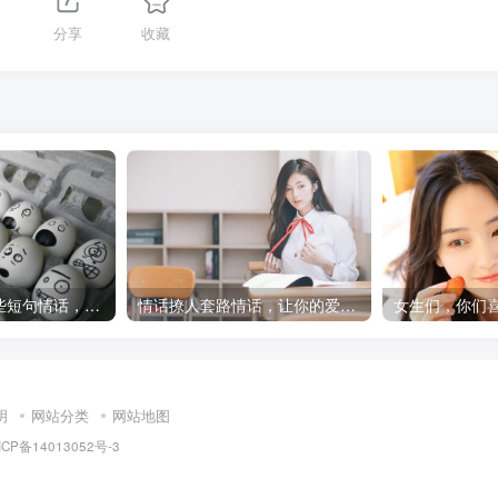
分享
收藏
【暖心情话】这些短句情话，让你秒变情话高手
情话撩人套路情话，让你的爱情瞬间升温
明
网站分类
网站地图
ICP备14013052号-3