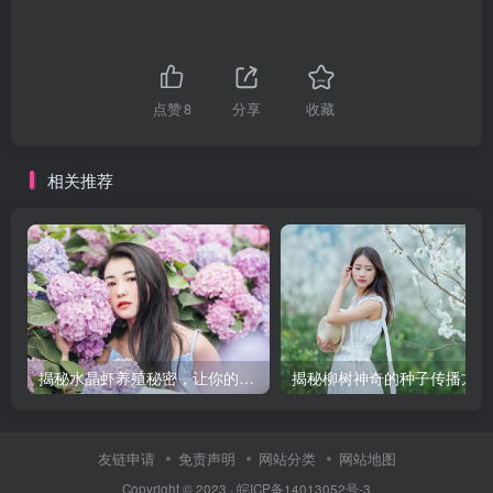
点赞
8
分享
收藏
相关推荐
揭秘水晶虾养殖秘密，让你的水族箱生机勃勃！
揭
友链申请
免责声明
网站分类
网站地图
Copyright © 2023 ·
皖ICP备14013052号-3