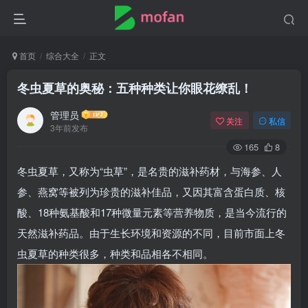
首页
综合大全
正文
冬虫夏草的奥秘：五种种类让你眼花缭乱！
管理员
关注
私信
3年前发布
165
8
冬虫夏草，又称为“虫草”，是名贵的滋补药材，与海参、人
参、燕窝等被列为珍贵的滋补佳品，又因其富含蛋白质、核
酸、18种氨基酸和17种微量元素等营养物质，是当今流行的
天然滋补药品。由于生长环境和资源的不同，目前市面上冬
虫夏草的种类很多，种类和品相各不相同。