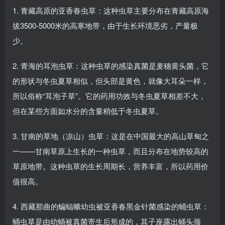
1. 青藏高原的亚香春虫草：这种虫草主要分布在青藏高原海
拔3500-5000米的高寒地带，由于生长环境恶劣，产量极
少。
2. 青海的耳泡虫草：这种虫草的感染真菌是麦穗黄头菌，它
的形状与冬虫夏草相似，但头部是黄色，就像大耳朵一样，
所以俗称“耳泡子草”。它的药用功效与冬虫夏草相差不大，
但在某些方面如水分的含量稍低于冬虫夏草。
3. 甘南的草地（凉山）虫草：这是在中国最大的高山草甸之
一——甘南草原上生长的一种虫草，而且分布在地势较高的
草原地带。这种虫草的生长周期长，营养丰富，所以药用价
值很高。
4. 西藏那曲的蝙蝠蛾幼虫被亚香春黑金针菌感染的蛹虫草：
蛹虫草是由幼蛹被真菌寄生后形成的，其子座露出蛹头颈