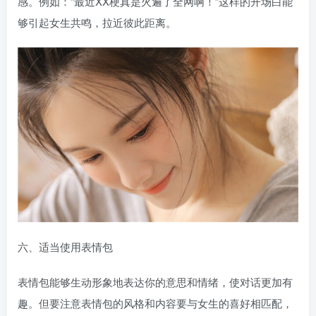
感。例如：“最近XX梗真是火遍了全网啊！”这样的开场白能
够引起女生共鸣，拉近彼此距离。
六、适当使用表情包
表情包能够生动形象地表达你的意思和情绪，使对话更加有
趣。但要注意表情包的风格和内容要与女生的喜好相匹配，