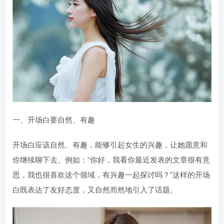
一、开场白要自然、有趣
开场白应该自然、有趣，能够引起女生的兴趣，让她愿意和
你继续聊下去。例如：“你好，我看你最近发表的文章很有意
思，我也很喜欢这个领域，有兴趣一起探讨吗？”这样的开场
白既表达了友好态度，又自然而然地引入了话题。