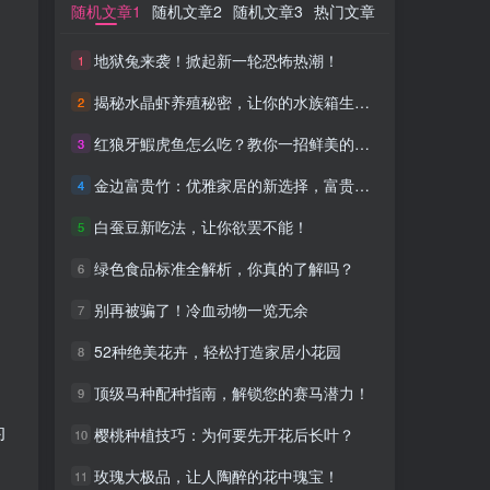
随机文章1
随机文章1
随机文章2
随机文章2
随机文章3
随机文章3
热门文章
热门文章
地狱兔来袭！掀起新一轮恐怖热潮！
地狱兔来袭！掀起新一轮恐怖热潮！
1
1
揭秘水晶虾养殖秘密，让你的水族箱生机勃勃！
揭秘水晶虾养殖秘密，让你的水族箱生机勃勃！
2
2
红狼牙鰕虎鱼怎么吃？教你一招鲜美的做法
红狼牙鰕虎鱼怎么吃？教你一招鲜美的做法
3
3
金边富贵竹：优雅家居的新选择，富贵又招财
金边富贵竹：优雅家居的新选择，富贵又招财
4
4
白蚕豆新吃法，让你欲罢不能！
白蚕豆新吃法，让你欲罢不能！
5
5
绿色食品标准全解析，你真的了解吗？
绿色食品标准全解析，你真的了解吗？
6
6
别再被骗了！冷血动物一览无余
别再被骗了！冷血动物一览无余
7
7
52种绝美花卉，轻松打造家居小花园
52种绝美花卉，轻松打造家居小花园
8
8
顶级马种配种指南，解锁您的赛马潜力！
顶级马种配种指南，解锁您的赛马潜力！
9
9
的
樱桃种植技巧：为何要先开花后长叶？
樱桃种植技巧：为何要先开花后长叶？
10
10
玫瑰大极品，让人陶醉的花中瑰宝！
玫瑰大极品，让人陶醉的花中瑰宝！
11
11