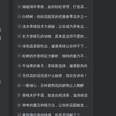
揭秘湖羊养殖，如何轻松管理，打造高收益！
揭秘湖羊养殖，如何轻松管理，打造高收益！
12
12
白蜡树：你的花园里的优雅春季花卉之一
白蜡树：你的花园里的优雅春季花卉之一
13
13
。
淡水养殖技术大揭秘，让你成为养鱼达人！
淡水养殖技术大揭秘，让你成为养鱼达人！
14
14
新
长方形瞳孔的动物，原来是这些可爱的宠物！
长方形瞳孔的动物，原来是这些可爱的宠物！
15
15
斑
绿色蔬菜新吃法，健康美味让你停不下来！
绿色蔬菜新吃法，健康美味让你停不下来！
16
16
松树的外形特征大解析：独特的魅力不容错过！
松树的外形特征大解析：独特的魅力不容错过！
17
17
牛油果的春天：美味新选择，健康新风尚
牛油果的春天：美味新选择，健康新风尚
18
18
无忧花的花语是什么秘密，现在告诉你！
无忧花的花语是什么秘密，现在告诉你！
19
19
水
一眼倾心，豆科紫荆花的娇艳让人陶醉
一眼倾心，豆科紫荆花的娇艳让人陶醉
20
20
香桃木护手霜，散发自然清香，滋润保湿
香桃木护手霜，散发自然清香，滋润保湿
21
21
神奇的魔豆种植方法，让你的花园焕发不一样的光彩！
神奇的魔豆种植方法，让你的花园焕发不一样的光彩！
22
22
黄玫瑰代表的情感，你是否误解了？
黄玫瑰代表的情感，你是否误解了？
23
23