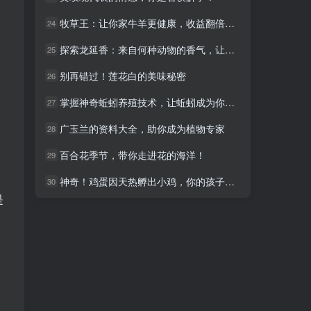
牧草王：让你家牛羊更健康，收益翻倍的秘密武器！
牧草王：让你家牛羊更健康，收益翻倍的秘密武器！
24
24
探索龙延香：来自何种动物的香气，让人沉醉不已
探索龙延香：来自何种动物的香气，让人沉醉不已
25
25
别再错过！莲花白的美味秘密
别再错过！莲花白的美味秘密
26
26
掌握神奇蚯蚓养殖技术，让蚯蚓成为你的赚钱利器！
掌握神奇蚯蚓养殖技术，让蚯蚓成为你的赚钱利器！
27
27
广玉兰的资料大全，助你成为植物专家
广玉兰的资料大全，助你成为植物专家
28
28
百合花季节，带你走进花的海洋！
百合花季节，带你走进花的海洋！
29
29
神奇！鸡蛋因天热孵出小鸡，你的孩子也会惊讶！
神奇！鸡蛋因天热孵出小鸡，你的孩子也会惊讶！
30
30
是