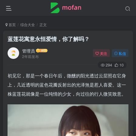
首页
综合大全
正文
蓝莲花寓意永恒爱情，你了解吗？
管理员
关注
私信
2年前发布
294
10
初见它，那是一个春日午后，微醺的阳光透过云层照在它身
上，几近透明的蓝色花瓣反射出的光泽煞是惹人喜爱。这一
株蓝莲花就像是一位纯情的少女，向过往的行人微笑致意。