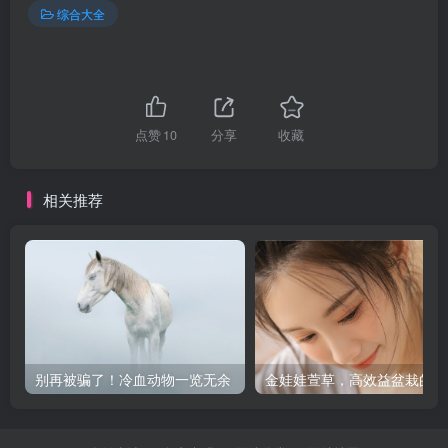
综合大全
点赞
10
分享
收藏
相关推荐
别再被骗了！冷血动物一览无余
金