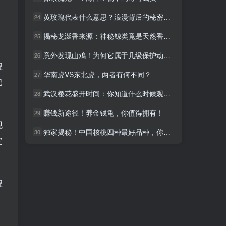
黄玫瑰代表什么意思？浪漫背后的秘密让你心动
黄玫瑰代表什么意思？浪漫背后的秘密让你心动
24
24
揭秘龙涎香来源：神秘鲸类竟是天然香料制造者
揭秘龙涎香来源：神秘鲸类竟是天然香料制造者
25
25
意外发现山鸡！为何它属于几级保护动物？
意外发现山鸡！为何它属于几级保护动物？
26
26
程
华南虎VS东北虎，两者有何不同？
华南虎VS东北虎，两者有何不同？
27
27
巴
武汉樱花盛开时间：你知道什么时候观赏吗？
武汉樱花盛开时间：你知道什么时候观赏吗？
28
28
赚钱新途径！养金钱龟，你值得拥有！
赚钱新途径！养金钱龟，你值得拥有！
29
29
现
独家揭秘！中国核桃四种最好品种，你绝对想不到！
独家揭秘！中国核桃四种最好品种，你绝对想不到！
30
30
定
程