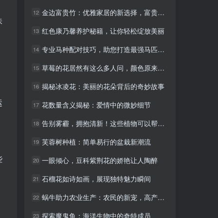
金边富贵竹：优雅家居的新选择，富贵又招财
金边富贵竹：优雅家居的新选择，富贵又招财
12
12
味
红色康乃馨养护秘籍，让你轻松绽放美丽
红色康乃馨养护秘籍，让你轻松绽放美丽
13
13
专业马种配对技巧，助您打造最强马匹组合！
专业马种配对技巧，助您打造最强马匹组合！
14
14
草莓的花居然有这么多人问，颜色原来是这样的！
草莓的花居然有这么多人问，颜色原来是这样的！
15
15
揭秘冰凌花：美丽的花朵背后的奇妙故事
揭秘冰凌花：美丽的花朵背后的奇妙故事
16
16
运
花数量含义揭秘：爱情中的微妙细节
花数量含义揭秘：爱情中的微妙细节
17
17
告别雾霾，拥抱清新！这些植物可以帮你吸收二氧化碳
告别雾霾，拥抱清新！这些植物可以帮你吸收二氧化碳
18
18
芙蓉树种植：简单易行的盆栽新潮流
芙蓉树种植：简单易行的盆栽新潮流
19
19
些
一眼倾心，豆科紫荆花的娇艳让人陶醉
一眼倾心，豆科紫荆花的娇艳让人陶醉
20
20
石榴花如诗如画，展现独特魅力瞬间
石榴花如诗如画，展现独特魅力瞬间
21
21
蜗牛助力农业生产：农民的新宠，高产新选择！
蜗牛助力农业生产：农民的新宠，高产新选择！
22
22
探索魔鬼鱼：海洋生物中的奇特成员
探索魔鬼鱼：海洋生物中的奇特成员
23
23