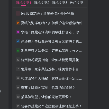
随机文章1
随机文章1
随机文章2
随机文章2
随机文章3
随机文章3
热门文章
热门文章
9朵玫瑰花语：浪漫爱情的最佳诠释
9朵玫瑰花语：浪漫爱情的最佳诠释
1
1
夏眠的海洋动物：如何保护这些濒危物种
夏眠的海洋动物：如何保护这些濒危物种
2
2
水獭：隐藏在河流中的敏捷掠食者，你了解多少？
水獭：隐藏在河流中的敏捷掠食者，你了解多少？
3
3
你还在为寻找黑色郁金香而苦恼吗？我来帮你！
你还在为寻找黑色郁金香而苦恼吗？我来帮你！
4
4
湖羊养殖方法分享：好养易管理，收入可观
湖羊养殖方法分享：好养易管理，收入可观
5
5
杭州荷花观赏指南，让你轻松游园赏花
杭州荷花观赏指南，让你轻松游园赏花
6
6
发芽葱，家常菜新选择，味美营养丰富
发芽葱，家常菜新选择，味美营养丰富
7
7
祁连山特产大揭秘：这些美食你一定没吃过！
祁连山特产大揭秘：这些美食你一定没吃过！
8
8
荼蘼：隐藏的寓意，你真的知道吗？
荼蘼：隐藏的寓意，你真的知道吗？
9
9
室
猫儿脸造型，让你的宠物更可爱！
猫儿脸造型，让你的宠物更可爱！
10
10
想要养殖藏獒？这些秘诀让你轻松上手！
想要养殖藏獒？这些秘诀让你轻松上手！
11
11