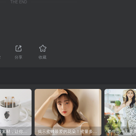
THE END
2
分享
收藏
海草发朋友圈火爆素材，让你瞬间成为网红！
揭示蜜蜂最爱的花朵！蜜量多到惊人