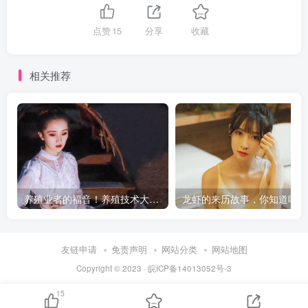
点赞
15
分享
收藏
相关推荐
养殖业者的福音！养殖技术大全，让你轻松致富！
龙
友链申请
免责声明
网站分类
网站地图
Copyright © 2023 ·
皖ICP备14013052号-3
15