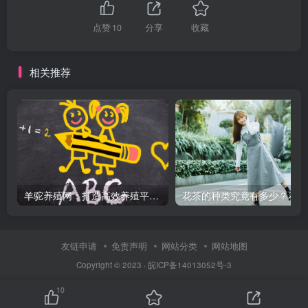
点赞
10
分享
收藏
相关推荐
羊驼养殖网：打造高效养殖平台，轻松管理羊驼！
花
友链申请
免责声明
网站分类
网站地图
Copyright © 2023 ·
皖ICP备14013052号-3
10