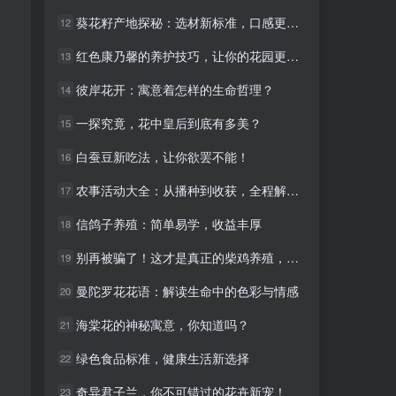
葵花籽产地探秘：选材新标准，口感更出众
葵花籽产地探秘：选材新标准，口感更出众
12
12
红色康乃馨的养护技巧，让你的花园更美丽
红色康乃馨的养护技巧，让你的花园更美丽
13
13
彼岸花开：寓意着怎样的生命哲理？
彼岸花开：寓意着怎样的生命哲理？
14
14
一探究竟，花中皇后到底有多美？
一探究竟，花中皇后到底有多美？
15
15
白蚕豆新吃法，让你欲罢不能！
白蚕豆新吃法，让你欲罢不能！
16
16
农事活动大全：从播种到收获，全程解析！
农事活动大全：从播种到收获，全程解析！
17
17
信鸽子养殖：简单易学，收益丰厚
信鸽子养殖：简单易学，收益丰厚
18
18
别再被骗了！这才是真正的柴鸡养殖，健康又美味！
别再被骗了！这才是真正的柴鸡养殖，健康又美味！
19
19
曼陀罗花花语：解读生命中的色彩与情感
曼陀罗花花语：解读生命中的色彩与情感
20
20
海棠花的神秘寓意，你知道吗？
海棠花的神秘寓意，你知道吗？
21
21
绿色食品标准，健康生活新选择
绿色食品标准，健康生活新选择
22
22
奇异君子兰，你不可错过的花卉新宠！
奇异君子兰，你不可错过的花卉新宠！
23
23