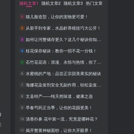
随机文章1
随机文章1
随机文章2
随机文章2
随机文章3
随机文章3
热门文章
热门文章
猫儿脸造型，让你的宠物更可爱！
猫儿脸造型，让你的宠物更可爱！
1
1
从新手到专家，水晶虾养殖技巧大公开！
从新手到专家，水晶虾养殖技巧大公开！
2
2
如何让河蟹储存更久？这几个秘诀你知道吗？
如何让河蟹储存更久？这几个秘诀你知道吗？
3
3
桂花保存秘诀：教你一招不花一分钱！
桂花保存秘诀：教你一招不花一分钱！
4
4
石竹花花语：浪漫、永恒与热情，你了解吗？
石竹花花语：浪漫、永恒与热情，你了解吗？
5
5
水蜜桃的产地：品尝正宗甜美果实的秘诀
水蜜桃的产地：品尝正宗甜美果实的秘诀
6
6
海娜花染发剂安全无副作用，轻松染发新体验
海娜花染发剂安全无副作用，轻松染发新体验
7
7
文县特产——纯天然味道，健康之选
文县特产——纯天然味道，健康之选
8
8
早春芍药正当季，让你的花园更美！
早春芍药正当季，让你的花园更美！
9
9
够
清香扑鼻 花中第一流，究竟是哪种花？
清香扑鼻 花中第一流，究竟是哪种花？
10
10
注
揭开蟹黄神秘面纱，让你大开眼界！
揭开蟹黄神秘面纱，让你大开眼界！
11
11