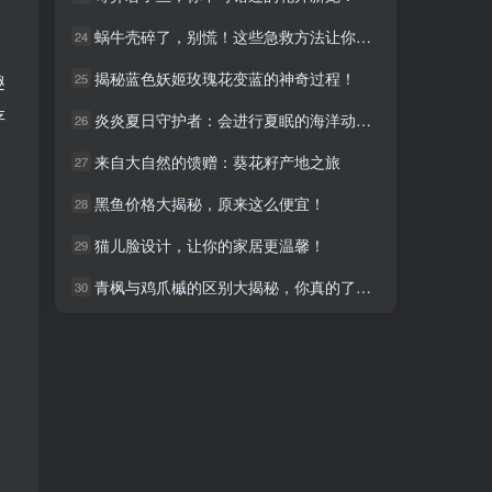
蜗牛壳碎了，别慌！这些急救方法让你不再烦恼！
蜗牛壳碎了，别慌！这些急救方法让你不再烦恼！
24
24
揭秘蓝色妖姬玫瑰花变蓝的神奇过程！
揭秘蓝色妖姬玫瑰花变蓝的神奇过程！
趣
25
25
存
炎炎夏日守护者：会进行夏眠的海洋动物盘点
炎炎夏日守护者：会进行夏眠的海洋动物盘点
26
26
来自大自然的馈赠：葵花籽产地之旅
来自大自然的馈赠：葵花籽产地之旅
27
27
黑鱼价格大揭秘，原来这么便宜！
黑鱼价格大揭秘，原来这么便宜！
28
28
猫儿脸设计，让你的家居更温馨！
猫儿脸设计，让你的家居更温馨！
29
29
青枫与鸡爪槭的区别大揭秘，你真的了解它们吗？
青枫与鸡爪槭的区别大揭秘，你真的了解它们吗？
30
30