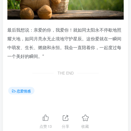
最后我想说：亲爱的你，我爱你！就如同太阳永不停歇地照
耀大地，如同月亮永无止境地守护星辰。这份爱就在一瞬间
中萌发、生长、燃烧和永恒。我会一直陪着你，一起度过每
一个美好的瞬间。”
THE END
恋爱情感
点赞
13
分享
收藏