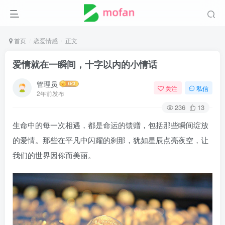
首页
恋爱情感
正文
爱情就在一瞬间，十字以内的小情话
管理员
关注
私信
2年前发布
236
13
生命中的每一次相遇，都是命运的馈赠，包括那些瞬间绽放
的爱情。那些在平凡中闪耀的刹那，犹如星辰点亮夜空，让
我们的世界因你而美丽。