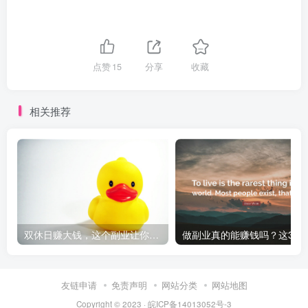
点赞
15
分享
收藏
相关推荐
双休日赚大钱，这个副业让你事半功倍
做副业真的能赚钱吗？这
友链申请
免责声明
网站分类
网站地图
Copyright © 2023 ·
皖ICP备14013052号-3