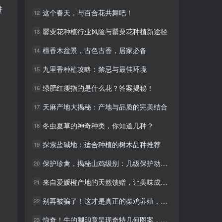
进
这个春天，与百合花共舞吧！
这个春天，与百合花共舞吧！
12
12
，
罂粟花种植行业风险与罂粟花种植新途径
罂粟花种植行业风险与罂粟花种植新途径
13
13
檀香木盆景，古色古香，居家必备
檀香木盆景，古色古香，居家必备
14
14
九里香种植攻略：禁忌与最佳环境
九里香种植攻略：禁忌与最佳环境
15
15
绿肥红瘦指的是什么花？答案揭秘！
绿肥红瘦指的是什么花？答案揭秘！
16
16
天麻产地大揭秘：产地与品质的完美结合
天麻产地大揭秘：产地与品质的完美结合
17
17
冬虫夏草的神奇种类，你知道几种？
冬虫夏草的神奇种类，你知道几种？
18
18
探索盐碱地：适合种植的树木品种推荐
探索盐碱地：适合种植的树木品种推荐
19
19
保护珍禽，揭秘山鸡级别：几级保护动物？
保护珍禽，揭秘山鸡级别：几级保护动物？
20
20
来自爱媛橙产地的天然馈赠，让美味成就不凡
来自爱媛橙产地的天然馈赠，让美味成就不凡
21
21
别再被骗了！这才是真正的柴鸡养殖，健康又美味！
别再被骗了！这才是真正的柴鸡养殖，健康又美味！
22
22
惊奇！牛的脚印竟呈现奇特几何图案，大自然的神奇艺术
惊奇！牛的脚印竟呈现奇特几何图案，大自然的神奇艺术
23
23