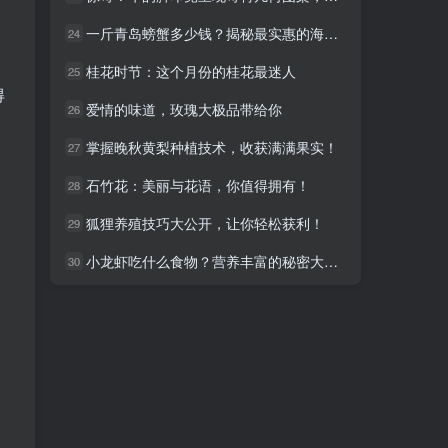
一斤青岛螃蟹多少钱？揭秘最实惠的海鲜大餐！
一斤青岛螃蟹多少钱？揭秘最实惠的海鲜大餐！
24
24
桂花时节：这个月份的桂花最迷人
桂花时节：这个月份的桂花最迷人
25
25
得
爱情的味道，玫瑰大极品带给你
爱情的味道，玫瑰大极品带给你
26
26
，
掌握晚秋黄梨种植技术，收获满满果实！
掌握晚秋黄梨种植技术，收获满满果实！
27
27
石竹花：美丽与花语，你值得拥有！
石竹花：美丽与花语，你值得拥有！
28
28
狐狸养殖技巧大公开，让你轻松获利！
狐狸养殖技巧大公开，让你轻松获利！
29
29
小龙虾吃什么食物？营养丰富的秘密大揭秘！
小龙虾吃什么食物？营养丰富的秘密大揭秘！
30
30