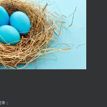
；
过率；