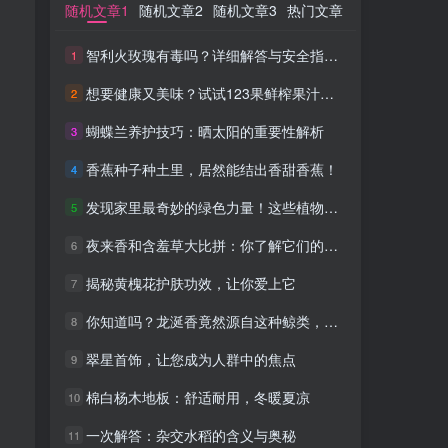
随机文章1
随机文章1
随机文章2
随机文章2
随机文章3
随机文章3
热门文章
热门文章
智利火玫瑰有毒吗？详细解答与安全指南！
智利火玫瑰有毒吗？详细解答与安全指南！
1
1
想要健康又美味？试试123果鲜榨果汁，让你焕发活力！
想要健康又美味？试试123果鲜榨果汁，让你焕发活力！
2
2
蝴蝶兰养护技巧：晒太阳的重要性解析
蝴蝶兰养护技巧：晒太阳的重要性解析
3
3
香蕉种子种土里，居然能结出香甜香蕉！
香蕉种子种土里，居然能结出香甜香蕉！
4
4
发现家里最奇妙的绿色力量！这些植物竟然能吸收二氧化碳！
发现家里最奇妙的绿色力量！这些植物竟然能吸收二氧化碳！
5
5
夜来香和含羞草大比拼：你了解它们的毒性吗？
夜来香和含羞草大比拼：你了解它们的毒性吗？
6
6
揭秘黄槐花护肤功效，让你爱上它
揭秘黄槐花护肤功效，让你爱上它
7
7
你知道吗？龙涎香竟然源自这种鲸类，不可思议！
你知道吗？龙涎香竟然源自这种鲸类，不可思议！
8
8
翠星首饰，让您成为人群中的焦点
翠星首饰，让您成为人群中的焦点
9
9
棉白杨木地板：舒适耐用，冬暖夏凉
棉白杨木地板：舒适耐用，冬暖夏凉
10
10
一次解答：杂交水稻的含义与奥秘
一次解答：杂交水稻的含义与奥秘
11
11