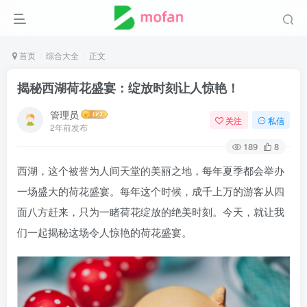
首页
综合大全
正文
揭秘西湖荷花盛宴：绽放时刻让人惊艳！
管理员
关注
私信
2年前发布
189
8
西湖，这个被誉为人间天堂的美丽之地，每年夏季都会举办
一场盛大的荷花盛宴。每年这个时候，成千上万的游客从四
面八方赶来，只为一睹荷花绽放的绝美时刻。今天，就让我
们一起揭秘这场令人惊艳的荷花盛宴。