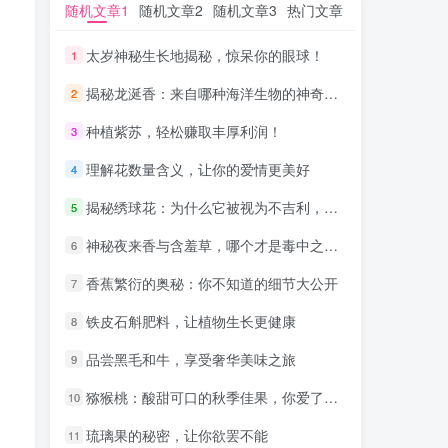
随机文章1
随机文章1
随机文章2
随机文章2
随机文章3
随机文章3
热门文章
热门文章
太岁神秘生长地揭秘，惊呆你的眼球！
太岁神秘生长地揭秘，惊呆你的眼球！
1
1
揭秘龙涎香：来自哪种海洋生物的神奇馈赠？
揭秘龙涎香：来自哪种海洋生物的神奇馈赠？
2
2
种植紫苏，轻松赚取丰厚利润！
种植紫苏，轻松赚取丰厚利润！
3
3
理解花数量含义，让你的爱情更美好
理解花数量含义，让你的爱情更美好
4
4
揭秘绣球花：为什么它被视为不吉利，你真的知道原因吗？
揭秘绣球花：为什么它被视为不吉利，你真的知道原因吗？
5
5
神秘夜来香与含羞草，哪个才是毒中之王？
神秘夜来香与含羞草，哪个才是毒中之王？
6
6
香蕉繁衍的奥秘：你不知道的细节大公开
香蕉繁衍的奥秘：你不知道的细节大公开
7
7
铁皮石斛肥料，让植物生长更健康
铁皮石斛肥料，让植物生长更健康
8
8
品尝黑毛和牛，享受奢华美味之旅
品尝黑毛和牛，享受奢华美味之旅
9
9
猕猴桃：酸甜可口的秋季佳果，你爱了吗？
猕猴桃：酸甜可口的秋季佳果，你爱了吗？
10
10
琉璃果的秘密，让你欲罢不能
琉璃果的秘密，让你欲罢不能
11
11