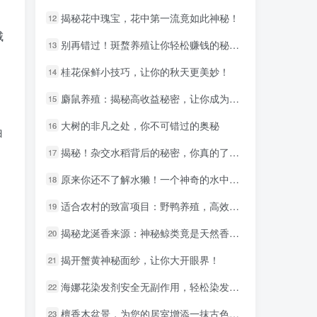
揭秘花中瑰宝，花中第一流竟如此神秘！
揭秘花中瑰宝，花中第一流竟如此神秘！
12
12
城
别再错过！斑蝥养殖让你轻松赚钱的秘密武器！
别再错过！斑蝥养殖让你轻松赚钱的秘密武器！
13
13
桂花保鲜小技巧，让你的秋天更美妙！
桂花保鲜小技巧，让你的秋天更美妙！
14
14
麝鼠养殖：揭秘高收益秘密，让你成为养殖达人！
麝鼠养殖：揭秘高收益秘密，让你成为养殖达人！
15
15
大树的非凡之处，你不可错过的奥秘
大树的非凡之处，你不可错过的奥秘
16
16
白
揭秘！杂交水稻背后的秘密，你真的了解吗？
揭秘！杂交水稻背后的秘密，你真的了解吗？
17
17
原来你还不了解水獭！一个神奇的水中掠食者揭秘
原来你还不了解水獭！一个神奇的水中掠食者揭秘
18
18
适合农村的致富项目：野鸭养殖，高效收益不是梦！
适合农村的致富项目：野鸭养殖，高效收益不是梦！
19
19
揭秘龙涎香来源：神秘鲸类竟是天然香料制造者
揭秘龙涎香来源：神秘鲸类竟是天然香料制造者
20
20
揭开蟹黄神秘面纱，让你大开眼界！
揭开蟹黄神秘面纱，让你大开眼界！
21
21
海娜花染发剂安全无副作用，轻松染发新体验
海娜花染发剂安全无副作用，轻松染发新体验
22
22
檀香木盆景，为您的居室增添一抹古色古香
檀香木盆景，为您的居室增添一抹古色古香
23
23