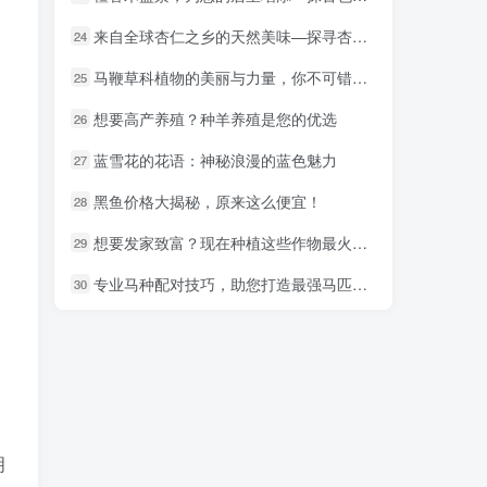
来自全球杏仁之乡的天然美味—探寻杏仁的产地
来自全球杏仁之乡的天然美味—探寻杏仁的产地
24
24
马鞭草科植物的美丽与力量，你不可错过的秘密！
马鞭草科植物的美丽与力量，你不可错过的秘密！
25
25
想要高产养殖？种羊养殖是您的优选
想要高产养殖？种羊养殖是您的优选
26
26
蓝雪花的花语：神秘浪漫的蓝色魅力
蓝雪花的花语：神秘浪漫的蓝色魅力
27
27
黑鱼价格大揭秘，原来这么便宜！
黑鱼价格大揭秘，原来这么便宜！
28
28
想要发家致富？现在种植这些作物最火爆！
想要发家致富？现在种植这些作物最火爆！
29
29
专业马种配对技巧，助您打造最强马匹组合！
专业马种配对技巧，助您打造最强马匹组合！
30
30
明