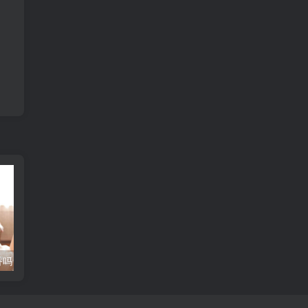
有黑色的郁金香吗？专家教你如何识别真伪
一次解答：杂交水稻的含义与奥秘