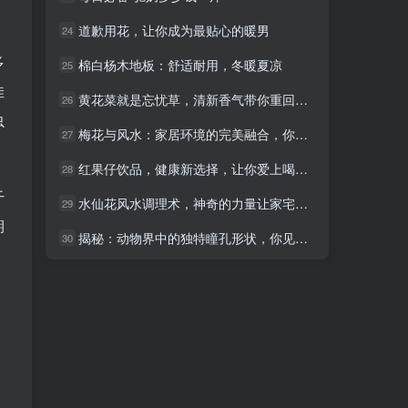
道歉用花，让你成为最贴心的暖男
道歉用花，让你成为最贴心的暖男
24
24
多
棉白杨木地板：舒适耐用，冬暖夏凉
棉白杨木地板：舒适耐用，冬暖夏凉
25
25
佳
黄花菜就是忘忧草，清新香气带你重回童年
黄花菜就是忘忧草，清新香气带你重回童年
26
26
虫
梅花与风水：家居环境的完美融合，你的选择至关重要
梅花与风水：家居环境的完美融合，你的选择至关重要
27
27
红果仔饮品，健康新选择，让你爱上喝水！
红果仔饮品，健康新选择，让你爱上喝水！
28
28
干
水仙花风水调理术，神奇的力量让家宅更美好！
水仙花风水调理术，神奇的力量让家宅更美好！
29
29
期
揭秘：动物界中的独特瞳孔形状，你见过几种？
揭秘：动物界中的独特瞳孔形状，你见过几种？
30
30