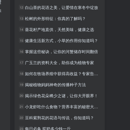
进
白山茶的花语之美，让爱情在寒冬中绽放
白山茶的花语之美，让爱情在寒冬中绽放
12
12
养
松树的外形特征：你真的了解吗？
松树的外形特征：你真的了解吗？
13
13
葵花籽产地直供，天然美味，健康之选
葵花籽产地直供，天然美味，健康之选
14
14
健康生活新方式，小草的作用你知道吗？
健康生活新方式，小草的作用你知道吗？
15
15
掌握这些秘诀，让你的河蟹储存时间翻倍
掌握这些秘诀，让你的河蟹储存时间翻倍
16
16
广玉兰的资料大全，助你成为植物专家
广玉兰的资料大全，助你成为植物专家
17
17
如何在牧场养殖中获得高收益？专家告诉你！
如何在牧场养殖中获得高收益？专家告诉你！
18
18
揭秘植物妈妈神奇的传播种子方法
揭秘植物妈妈神奇的传播种子方法
19
19
揭示绿色花朵稀少之谜，让你大开眼界！
揭示绿色花朵稀少之谜，让你大开眼界！
20
20
小龙虾吃什么食物？营养丰富的秘密大揭秘！
小龙虾吃什么食物？营养丰富的秘密大揭秘！
21
21
豆科紫荆花的花语与传说，你知道吗？
豆科紫荆花的花语与传说，你知道吗？
22
22
每日必备 驼奶多少钱一斤
每日必备 驼奶多少钱一斤
23
23