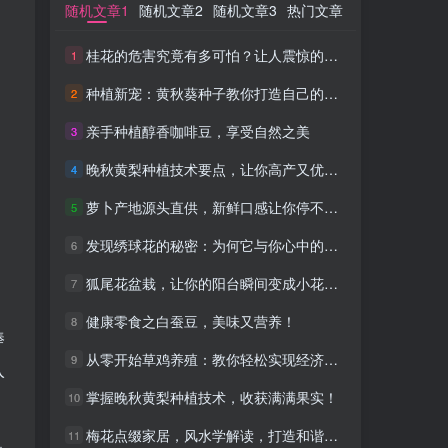
随机文章1
随机文章1
随机文章2
随机文章2
随机文章3
随机文章3
热门文章
热门文章
桂花的危害究竟有多可怕？让人震惊的事实！
桂花的危害究竟有多可怕？让人震惊的事实！
1
1
种植新宠：黄秋葵种子教你打造自己的健康蔬菜园
种植新宠：黄秋葵种子教你打造自己的健康蔬菜园
2
2
亲手种植醇香咖啡豆，享受自然之美
亲手种植醇香咖啡豆，享受自然之美
3
3
晚秋黄梨种植技术要点，让你高产又优质！
晚秋黄梨种植技术要点，让你高产又优质！
4
4
萝卜产地源头直供，新鲜口感让你停不下来！
萝卜产地源头直供，新鲜口感让你停不下来！
5
5
发现绣球花的秘密：为何它与你心中的不吉利有不解之缘
发现绣球花的秘密：为何它与你心中的不吉利有不解之缘
6
6
狐尾花盆栽，让你的阳台瞬间变成小花园！
狐尾花盆栽，让你的阳台瞬间变成小花园！
7
7
健康零食之白蚕豆，美味又营养！
健康零食之白蚕豆，美味又营养！
8
8
捧
从零开始草鸡养殖：教你轻松实现经济收益
从零开始草鸡养殖：教你轻松实现经济收益
9
9
入
掌握晚秋黄梨种植技术，收获满满果实！
掌握晚秋黄梨种植技术，收获满满果实！
10
10
梅花点缀家居，风水学解读，打造和谐生活空间
梅花点缀家居，风水学解读，打造和谐生活空间
11
11