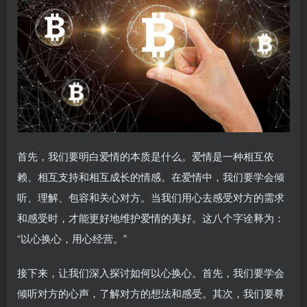
首先，我们要明白爱情的本质是什么。爱情是一种相互依
赖、相互支持和相互成长的情感。在爱情中，我们要学会倾
听、理解、包容和关心对方。当我们用心去感受对方的需求
和感受时，才能更好地维护爱情的美好。这八个字诠释为：
“以心换心，用心经营。”
接下来，让我们深入探讨如何以心换心。首先，我们要学会
倾听对方的心声，了解对方的想法和感受。其次，我们要尊