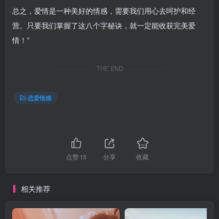
总之，爱情是一种美好的情感，需要我们用心去呵护和经
营。只要我们掌握了这八个字秘诀，就一定能收获完美爱
情！”
THE END
恋爱情感
点赞
15
分享
收藏
相关推荐