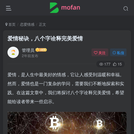
首页
恋爱情感
正文
爱情秘诀，八个字诠释完美爱情
管理员
关注
私信
2年前发布
177
15
爱情，是人生中最美好的情感，它让人感受到温暖和幸福。
然而，爱情也是一门复杂的学问，需要我们不断地探索和实
践。在这篇文章中，我们将探讨八个字诠释完美爱情，希望
能给读者带来一些启示。