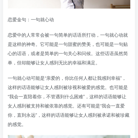
恋爱金句：一句就心动
恋爱中的人常常会被一句简单的话语所打动，一句就心动就
是这样的神奇。它可能是一句甜蜜的赞美，也可能是一句贴
心的话语，或者是简单的一句关心和问候。这些话语虽然简
单，但却能够让女人感到无比的幸福和满足。
一句就心动可能是“亲爱的，你比任何人都让我感到幸福”，
这样的话语能够让女人感到被珍视和被爱的感觉。也可能是
“我会一直陪着你，不管遇到什么困难”，这样的话语能够让
女人感到被支持和被依靠的感觉。还有可能是“我会一直爱
你，直到永远”，这样的话语能够让女人感到被承诺和被珍藏
的感觉。