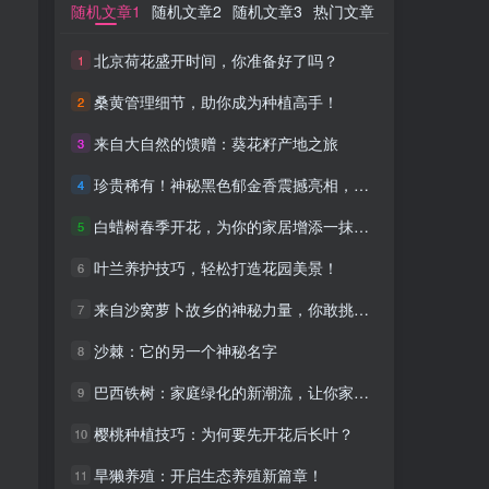
随机文章1
随机文章1
随机文章2
随机文章2
随机文章3
随机文章3
热门文章
热门文章
北京荷花盛开时间，你准备好了吗？
北京荷花盛开时间，你准备好了吗？
1
1
桑黄管理细节，助你成为种植高手！
桑黄管理细节，助你成为种植高手！
2
2
来自大自然的馈赠：葵花籽产地之旅
来自大自然的馈赠：葵花籽产地之旅
3
3
珍贵稀有！神秘黑色郁金香震撼亮相，你见过吗？
珍贵稀有！神秘黑色郁金香震撼亮相，你见过吗？
4
4
白蜡树春季开花，为你的家居增添一抹温馨
白蜡树春季开花，为你的家居增添一抹温馨
5
5
叶兰养护技巧，轻松打造花园美景！
叶兰养护技巧，轻松打造花园美景！
6
6
来自沙窝萝卜故乡的神秘力量，你敢挑战正宗口味吗？
来自沙窝萝卜故乡的神秘力量，你敢挑战正宗口味吗？
7
7
沙棘：它的另一个神秘名字
沙棘：它的另一个神秘名字
8
8
巴西铁树：家庭绿化的新潮流，让你家焕然一新
巴西铁树：家庭绿化的新潮流，让你家焕然一新
9
9
樱桃种植技巧：为何要先开花后长叶？
樱桃种植技巧：为何要先开花后长叶？
10
10
旱獭养殖：开启生态养殖新篇章！
旱獭养殖：开启生态养殖新篇章！
11
11