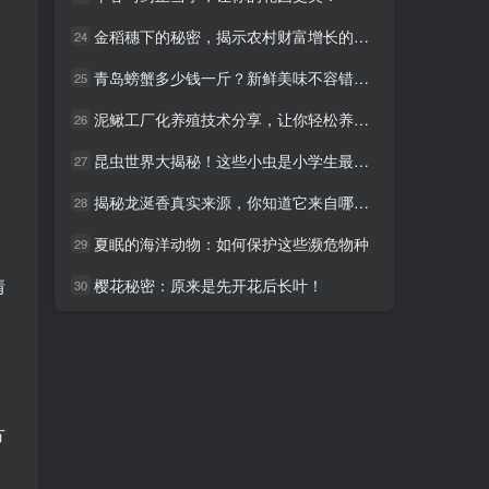
金稻穗下的秘密，揭示农村财富增长的奥秘！
金稻穗下的秘密，揭示农村财富增长的奥秘！
24
24
青岛螃蟹多少钱一斤？新鲜美味不容错过！
青岛螃蟹多少钱一斤？新鲜美味不容错过！
25
25
泥鳅工厂化养殖技术分享，让你轻松养殖高产泥鳅！
泥鳅工厂化养殖技术分享，让你轻松养殖高产泥鳅！
26
26
昆虫世界大揭秘！这些小虫是小学生最佳宠物
昆虫世界大揭秘！这些小虫是小学生最佳宠物
27
27
揭秘龙涎香真实来源，你知道它来自哪种鲸类吗？
揭秘龙涎香真实来源，你知道它来自哪种鲸类吗？
28
28
夏眠的海洋动物：如何保护这些濒危物种
夏眠的海洋动物：如何保护这些濒危物种
29
29
情
樱花秘密：原来是先开花后长叶！
樱花秘密：原来是先开花后长叶！
30
30
方