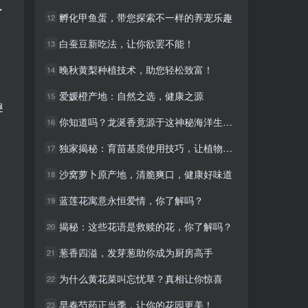
了
孵化甲鱼蛋，带您探索不一样的养宠乐趣
孵化甲鱼蛋，带您探索不一样的养宠乐趣
12
12
白蚕豆新吃法，让你欲罢不能！
白蚕豆新吃法，让你欲罢不能！
13
13
晚秋黄梨种植技术，助您轻松致富！
晚秋黄梨种植技术，助您轻松致富！
14
14
爱媛橙产地：自然之选，健康之源
爱媛橙产地：自然之选，健康之源
15
15
趣
你知道吗？龙涎香竟源于这神秘海洋生物！
你知道吗？龙涎香竟源于这神秘海洋生物！
16
16
独家揭秘：育苗基质使用技巧，让植物生长更旺盛！
独家揭秘：育苗基质使用技巧，让植物生长更旺盛！
17
17
沙窝萝卜原产地，清脆爽口，健康好味道
沙窝萝卜原产地，清脆爽口，健康好味道
18
18
蓝莲花寓意永恒爱情，你了解吗？
蓝莲花寓意永恒爱情，你了解吗？
19
19
揭秘：这些花语是救赎的花，你了解吗？
揭秘：这些花语是救赎的花，你了解吗？
20
20
葱香四溢，发芽葱助你成为厨房高手
葱香四溢，发芽葱助你成为厨房高手
21
21
为什么黄花菜叫忘忧草？真相让你惊喜
为什么黄花菜叫忘忧草？真相让你惊喜
22
22
早春芍药正当季，让你的花园更美！
早春芍药正当季，让你的花园更美！
23
23