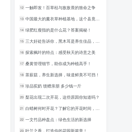
一触即发！百草枯与敌敌畏的致命之争
一触即发！百草枯与敌敌畏的致命之争
12
12
中国最大的薰衣草种植基地，这个县竟藏着绝美秘境！
中国最大的薰衣草种植基地，这个县竟藏着绝美秘境！
13
13
绿肥红瘦指的是什么花？答案揭秘！
绿肥红瘦指的是什么花？答案揭秘！
14
14
三大好处告诉你，黑木耳是养生佳品，健康生活从此开始
三大好处告诉你，黑木耳是养生佳品，健康生活从此开始
15
15
探索枫叶的特点：感受秋天的诗意之美
探索枫叶的特点：感受秋天的诗意之美
16
16
桑黄管理细节，助你成为种植高手！
桑黄管理细节，助你成为种植高手！
17
17
茶薪菇，养生新选择，味道鲜美不可挡！
茶薪菇，养生新选择，味道鲜美不可挡！
18
18
珍品驼奶 馈赠亲朋 多少钱一斤
珍品驼奶 馈赠亲朋 多少钱一斤
19
19
梨花出现二次开花，这些原因你知道吗？
梨花出现二次开花，这些原因你知道吗？
20
20
白蜡树何时开花？了解它的开花时间，让你轻松打造花园美景
白蜡树何时开花？了解它的开花时间，让你轻松打造花园美景
21
21
一文竹品种盘点：绿色生活的新选择
一文竹品种盘点：绿色生活的新选择
22
22
叶兰之香，打造你的花园新篇章！
叶兰之香，打造你的花园新篇章！
23
23