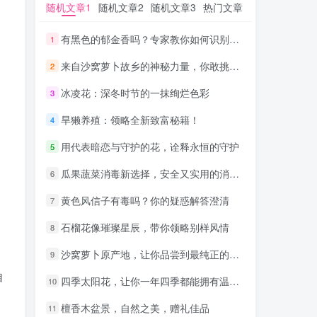
随机文章1
随机文章1
随机文章2
随机文章2
随机文章3
随机文章3
热门文章
热门文章
有黑色的郁金香吗？专家教你如何识别真伪
有黑色的郁金香吗？专家教你如何识别真伪
1
1
来自沙窝萝卜故乡的神秘力量，你敢挑战正宗口味吗？
来自沙窝萝卜故乡的神秘力量，你敢挑战正宗口味吗？
2
2
冰凌花：深冬时节的一抹绚烂色彩
冰凌花：深冬时节的一抹绚烂色彩
3
3
旱獭养殖：领略全新致富秘籍！
旱獭养殖：领略全新致富秘籍！
4
4
用代表暗恋与守护的花，诠释永恒的守护
用代表暗恋与守护的花，诠释永恒的守护
5
5
瓜果蔬菜消毒新选择，安全又实用的消毒液推荐
瓜果蔬菜消毒新选择，安全又实用的消毒液推荐
6
6
黄色风信子有毒吗？你的疑惑解答澄清
黄色风信子有毒吗？你的疑惑解答澄清
7
7
石榴花像璀璨星辰，带你领略别样风情
石榴花像璀璨星辰，带你领略别样风情
8
8
、
沙窝萝卜原产地，让你品尝到最纯正的家乡味道
沙窝萝卜原产地，让你品尝到最纯正的家乡味道
9
9
自
四季太阳花，让你一年四季都能拥有温暖的阳光
四季太阳花，让你一年四季都能拥有温暖的阳光
10
10
檀香木盆景，自然之美，赠礼佳品
檀香木盆景，自然之美，赠礼佳品
11
11