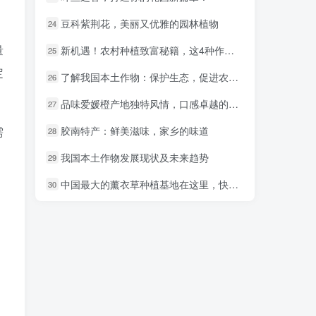
豆科紫荆花，美丽又优雅的园林植物
豆科紫荆花，美丽又优雅的园林植物
24
24
量
新机遇！农村种植致富秘籍，这4种作物不容错过！
新机遇！农村种植致富秘籍，这4种作物不容错过！
25
25
定
了解我国本土作物：保护生态，促进农业可持续发展
了解我国本土作物：保护生态，促进农业可持续发展
26
26
品味爱媛橙产地独特风情，口感卓越的秘密
品味爱媛橙产地独特风情，口感卓越的秘密
27
27
胶南特产：鲜美滋味，家乡的味道
胶南特产：鲜美滋味，家乡的味道
需
28
28
我国本土作物发展现状及未来趋势
我国本土作物发展现状及未来趋势
29
29
中国最大的薰衣草种植基地在这里，快来感受神秘紫色秘境！
中国最大的薰衣草种植基地在这里，快来感受神秘紫色秘境！
30
30