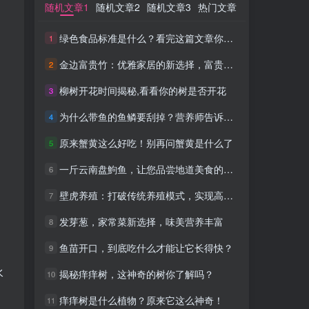
随机文章1
随机文章1
随机文章2
随机文章2
随机文章3
随机文章3
热门文章
热门文章
绿色食品标准是什么？看完这篇文章你就懂了！
绿色食品标准是什么？看完这篇文章你就懂了！
1
1
金边富贵竹：优雅家居的新选择，富贵又招财
金边富贵竹：优雅家居的新选择，富贵又招财
2
2
柳树开花时间揭秘,看看你的树是否开花
柳树开花时间揭秘,看看你的树是否开花
3
3
为什么带鱼的鱼鳞要刮掉？营养师告诉你真相！
为什么带鱼的鱼鳞要刮掉？营养师告诉你真相！
4
4
原来蟹黄这么好吃！别再问蟹黄是什么了
原来蟹黄这么好吃！别再问蟹黄是什么了
5
5
一斤云南盘鮈鱼，让您品尝地道美食的秘诀
一斤云南盘鮈鱼，让您品尝地道美食的秘诀
6
6
壁虎养殖：打破传统养殖模式，实现高效收益
壁虎养殖：打破传统养殖模式，实现高效收益
7
7
发芽葱，家常菜新选择，味美营养丰富
发芽葱，家常菜新选择，味美营养丰富
8
8
鱼苗开口，到底吃什么才能让它长得快？
鱼苗开口，到底吃什么才能让它长得快？
9
9
水
揭秘痒痒树，这神奇的树你了解吗？
揭秘痒痒树，这神奇的树你了解吗？
10
10
痒痒树是什么植物？原来它这么神奇！
痒痒树是什么植物？原来它这么神奇！
11
11