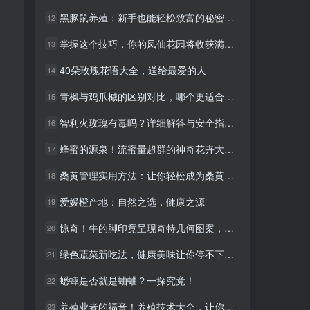
黑豚鼠养殖：新手也能轻松致富的秘密武器
黑豚鼠养殖：新手也能轻松致富的秘密武器
12
12
掌握这个技巧，你的凤仙花园将收获满满！种子传播全攻略
掌握这个技巧，你的凤仙花园将收获满满！种子传播全攻略
13
13
，
40朵玫瑰花语大全，送给最爱的人
40朵玫瑰花语大全，送给最爱的人
14
14
青枫与鸡爪槭的区别对比，哪个更适合你的园林景观？
青枫与鸡爪槭的区别对比，哪个更适合你的园林景观？
15
15
智利火玫瑰有毒吗？详细解答与安全指南！
智利火玫瑰有毒吗？详细解答与安全指南！
16
16
蜂蜜的源泉！流蜜量超群的神奇花卉大公开！
蜂蜜的源泉！流蜜量超群的神奇花卉大公开！
17
17
桑黄管理实用方法：让你轻松成为桑黄种植高手
桑黄管理实用方法：让你轻松成为桑黄种植高手
18
18
爱媛橙产地：自然之选，健康之源
爱媛橙产地：自然之选，健康之源
19
19
惊奇！牛的脚印竟呈现奇特几何图案，大自然的神奇艺术
惊奇！牛的脚印竟呈现奇特几何图案，大自然的神奇艺术
20
20
绿色蔬菜新吃法，健康美味让你停不下来！
绿色蔬菜新吃法，健康美味让你停不下来！
21
21
蟋蟀是否就是蛐蛐？一探究竟！
蟋蟀是否就是蛐蛐？一探究竟！
22
22
养殖业者的福音！养殖技术大全，让你轻松致富！
养殖业者的福音！养殖技术大全，让你轻松致富！
23
23