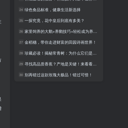
绿色食品标准，健康生活新选择
绿色食品标准，健康生活新选择
24
24
一探究竟，花中皇后到底有多美？
一探究竟，花中皇后到底有多美？
25
25
注
家里饲养的大鹅+养鹅技巧+轻松成为养鹅达人
家里饲养的大鹅+养鹅技巧+轻松成为养鹅达人
26
26
金稻穗，带你走进财富的田园诗画世界！
金稻穗，带你走进财富的田园诗画世界！
27
27
珍藏必读！揭秘常青树：为什么它们是您的最佳绿色盟友
珍藏必读！揭秘常青树：为什么它们是您的最佳绿色盟友
28
28
市
寻找高品质香蕉？产地是关键！来看看这里！
寻找高品质香蕉？产地是关键！来看看这里！
29
29
别再错过这款玫瑰大极品！错过可惜！
别再错过这款玫瑰大极品！错过可惜！
30
30
果
增