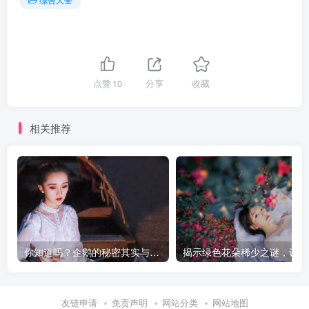
点赞
10
分享
收藏
相关推荐
你知道吗？企鹅的秘密其实与这款产品息息相关
揭
友链申请
免责声明
网站分类
网站地图