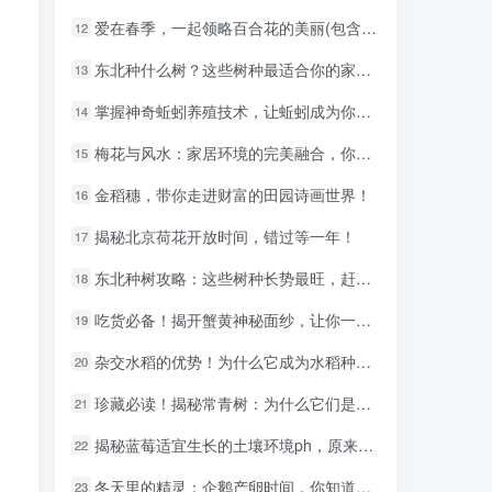
爱在春季，一起领略百合花的美丽(包含百合花季节美丽领略)
爱在春季，一起领略百合花的美丽(包含百合花季节美丽领略)
12
12
东北种什么树？这些树种最适合你的家乡！
东北种什么树？这些树种最适合你的家乡！
13
13
掌握神奇蚯蚓养殖技术，让蚯蚓成为你的赚钱利器！
掌握神奇蚯蚓养殖技术，让蚯蚓成为你的赚钱利器！
14
14
梅花与风水：家居环境的完美融合，你的选择至关重要
梅花与风水：家居环境的完美融合，你的选择至关重要
15
15
金稻穗，带你走进财富的田园诗画世界！
金稻穗，带你走进财富的田园诗画世界！
16
16
揭秘北京荷花开放时间，错过等一年！
揭秘北京荷花开放时间，错过等一年！
17
17
东北种树攻略：这些树种长势最旺，赶紧选择种植！
东北种树攻略：这些树种长势最旺，赶紧选择种植！
18
18
吃货必备！揭开蟹黄神秘面纱，让你一探究竟！
吃货必备！揭开蟹黄神秘面纱，让你一探究竟！
19
19
杂交水稻的优势！为什么它成为水稻种植领域的热门话题？
杂交水稻的优势！为什么它成为水稻种植领域的热门话题？
20
20
珍藏必读！揭秘常青树：为什么它们是您的最佳绿色盟友
珍藏必读！揭秘常青树：为什么它们是您的最佳绿色盟友
21
21
揭秘蓝莓适宜生长的土壤环境ph，原来这么重要！
揭秘蓝莓适宜生长的土壤环境ph，原来这么重要！
22
22
冬天里的精灵：企鹅产卵时间，你知道吗？
冬天里的精灵：企鹅产卵时间，你知道吗？
23
23