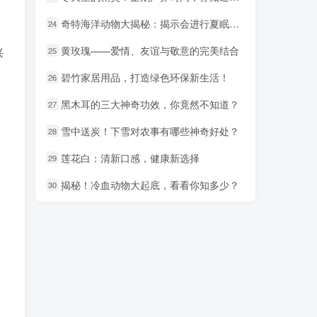
奇特海洋动物大揭秘：揭示会进行夏眠的海洋动物之奥秘
奇特海洋动物大揭秘：揭示会进行夏眠的海洋动物之奥秘
24
24
黄玫瑰——爱情、友谊与敬意的完美结合
黄玫瑰——爱情、友谊与敬意的完美结合
兴
25
25
碧竹家居用品，打造绿色环保新生活！
碧竹家居用品，打造绿色环保新生活！
26
26
黑木耳的三大神奇功效，你竟然不知道？
黑木耳的三大神奇功效，你竟然不知道？
27
27
雪中送炭！下雪对农事有哪些神奇好处？
雪中送炭！下雪对农事有哪些神奇好处？
28
28
莲花白：清新口感，健康新选择
莲花白：清新口感，健康新选择
29
29
揭秘！冷血动物大起底，看看你知多少？
揭秘！冷血动物大起底，看看你知多少？
30
30