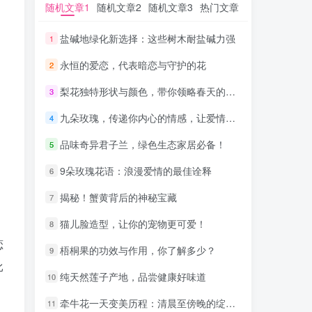
随机文章1
随机文章1
随机文章2
随机文章2
随机文章3
随机文章3
热门文章
热门文章
盐碱地绿化新选择：这些树木耐盐碱力强
盐碱地绿化新选择：这些树木耐盐碱力强
1
1
永恒的爱恋，代表暗恋与守护的花
永恒的爱恋，代表暗恋与守护的花
2
2
梨花独特形状与颜色，带你领略春天的气息
梨花独特形状与颜色，带你领略春天的气息
3
3
九朵玫瑰，传递你内心的情感，让爱情更美好！
九朵玫瑰，传递你内心的情感，让爱情更美好！
4
4
品味奇异君子兰，绿色生态家居必备！
品味奇异君子兰，绿色生态家居必备！
5
5
9朵玫瑰花语：浪漫爱情的最佳诠释
9朵玫瑰花语：浪漫爱情的最佳诠释
6
6
揭秘！蟹黄背后的神秘宝藏
揭秘！蟹黄背后的神秘宝藏
7
7
猫儿脸造型，让你的宠物更可爱！
猫儿脸造型，让你的宠物更可爱！
8
8
恋
梧桐果的功效与作用，你了解多少？
梧桐果的功效与作用，你了解多少？
9
9
比
纯天然莲子产地，品尝健康好味道
纯天然莲子产地，品尝健康好味道
10
10
牵牛花一天变美历程：清晨至傍晚的绽放之旅
牵牛花一天变美历程：清晨至傍晚的绽放之旅
11
11