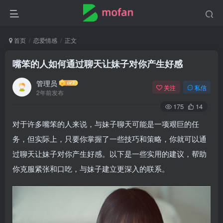
首页
恋爱情感
正文
嘴笨的人如何通过聊天让妹子对你产生好感
管理员
关注
私信
2年前发布
175
14
对于许多嘴笨的人来说，与妹子聊天可能是一项艰巨的任
务，但实际上，只要你掌握了一些技巧和策略，你就可以通
过聊天让妹子对你产生好感。以下是一些实用的建议，帮助
你克服紧张和口吃，与妹子建立更深入的联系。