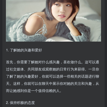
1. 了解她的兴趣和爱好
首先，你需要了解她对什么感兴趣，喜欢做什么。这可以通
过社交媒体、共同朋友或观察她的日常行为来获得。一旦你
了解了她的兴趣爱好，你就可以选择一些相关的话题进行聊
天。这样，你就可以在聊天中展示你对她的关注和兴趣，从
而让她感到你是一个值得信赖的人。
2. 保持积极的态度