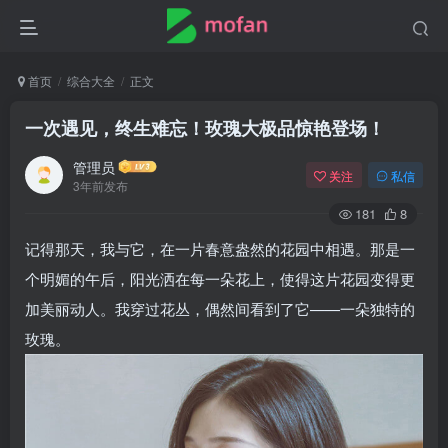
首页
综合大全
正文
一次遇见，终生难忘！玫瑰大极品惊艳登场！
管理员
关注
私信
3年前发布
181
8
记得那天，我与它，在一片春意盎然的花园中相遇。那是一
个明媚的午后，阳光洒在每一朵花上，使得这片花园变得更
加美丽动人。我穿过花丛，偶然间看到了它——一朵独特的
玫瑰。