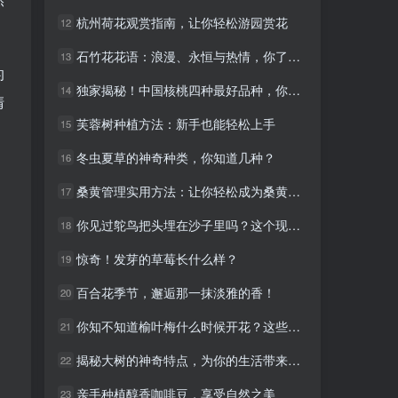
杭州荷花观赏指南，让你轻松游园赏花
杭州荷花观赏指南，让你轻松游园赏花
12
12
石竹花花语：浪漫、永恒与热情，你了解吗？
石竹花花语：浪漫、永恒与热情，你了解吗？
13
13
的
独家揭秘！中国核桃四种最好品种，你绝对想不到！
独家揭秘！中国核桃四种最好品种，你绝对想不到！
14
14
清
芙蓉树种植方法：新手也能轻松上手
芙蓉树种植方法：新手也能轻松上手
15
15
冬虫夏草的神奇种类，你知道几种？
冬虫夏草的神奇种类，你知道几种？
16
16
桑黄管理实用方法：让你轻松成为桑黄种植高手
桑黄管理实用方法：让你轻松成为桑黄种植高手
17
17
你见过鸵鸟把头埋在沙子里吗？这个现象真神奇！
你见过鸵鸟把头埋在沙子里吗？这个现象真神奇！
18
18
惊奇！发芽的草莓长什么样？
惊奇！发芽的草莓长什么样？
19
19
百合花季节，邂逅那一抹淡雅的香！
百合花季节，邂逅那一抹淡雅的香！
20
20
你知不知道榆叶梅什么时候开花？这些知识必看！
你知不知道榆叶梅什么时候开花？这些知识必看！
21
21
揭秘大树的神奇特点，为你的生活带来惊喜
揭秘大树的神奇特点，为你的生活带来惊喜
22
22
亲手种植醇香咖啡豆，享受自然之美
亲手种植醇香咖啡豆，享受自然之美
23
23