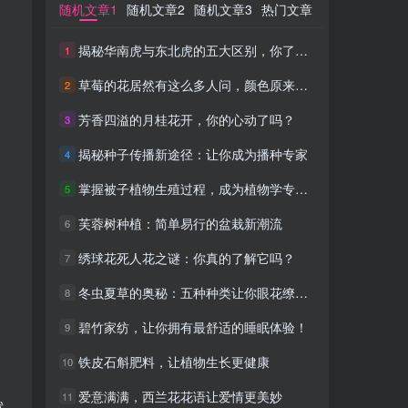
随机文章1
随机文章1
随机文章2
随机文章2
随机文章3
随机文章3
热门文章
热门文章
揭秘华南虎与东北虎的五大区别，你了解吗？
揭秘华南虎与东北虎的五大区别，你了解吗？
1
1
草莓的花居然有这么多人问，颜色原来是这样的！
草莓的花居然有这么多人问，颜色原来是这样的！
2
2
芳香四溢的月桂花开，你的心动了吗？
芳香四溢的月桂花开，你的心动了吗？
3
3
揭秘种子传播新途径：让你成为播种专家
揭秘种子传播新途径：让你成为播种专家
4
4
掌握被子植物生殖过程，成为植物学专家！
掌握被子植物生殖过程，成为植物学专家！
5
5
芙蓉树种植：简单易行的盆栽新潮流
芙蓉树种植：简单易行的盆栽新潮流
6
6
绣球花死人花之谜：你真的了解它吗？
绣球花死人花之谜：你真的了解它吗？
7
7
冬虫夏草的奥秘：五种种类让你眼花缭乱！
冬虫夏草的奥秘：五种种类让你眼花缭乱！
8
8
碧竹家纺，让你拥有最舒适的睡眠体验！
碧竹家纺，让你拥有最舒适的睡眠体验！
9
9
铁皮石斛肥料，让植物生长更健康
铁皮石斛肥料，让植物生长更健康
10
10
。
爱意满满，西兰花花语让爱情更美妙
爱意满满，西兰花花语让爱情更美妙
11
11
然