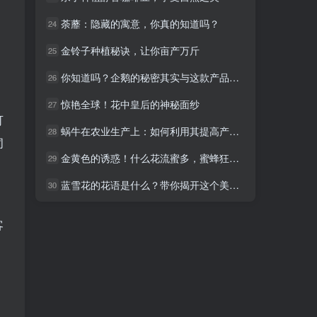
荼蘼：隐藏的寓意，你真的知道吗？
荼蘼：隐藏的寓意，你真的知道吗？
24
24
金铃子种植秘诀，让你亩产万斤
金铃子种植秘诀，让你亩产万斤
25
25
你知道吗？企鹅的秘密其实与这款产品息息相关
你知道吗？企鹅的秘密其实与这款产品息息相关
26
26
惊艳全球！花中皇后的神秘面纱
惊艳全球！花中皇后的神秘面纱
27
27
可
蜗牛在农业生产上：如何利用其提高产量？
蜗牛在农业生产上：如何利用其提高产量？
28
28
词
金黄色的诱惑！什么花流蜜多，蜜蜂狂欢不停？
金黄色的诱惑！什么花流蜜多，蜜蜂狂欢不停？
29
29
蓝雪花的花语是什么？带你揭开这个美丽的秘密！
蓝雪花的花语是什么？带你揭开这个美丽的秘密！
30
30
客