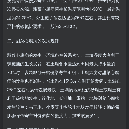
皮孔等部位侵入寄主组织，在受害部位产生分生孢子作为初
次侵染来源。甜菜心腐病菌生长温度范围为4-30℃，最适温
度为24-28℃。分生孢子萌发适温为25℃左右，其生长有较
严格的碳氮比要求，一般为2.5-3.0∶1。
二、甜菜心腐病的发病规律
甜菜心腐病的发生与环境条件关系密切。土壤湿度大有利于
镰孢菌的生长发育，在土壤含水量达到田间最大持水量的
70%时，该菌即可开始侵染寄主组织；土壤温度对甜菜心腐
病的发生也有影响，当土温在15℃左右时开始发病，土温在
25℃左右时病情发展最快；土壤质地疏松的砂壤土或壤土有
利于该病的发生；连作地、低洼地、重粘土地块甜菜心腐病
发生较重；与玉米、小麦等作物轮作地块发病较轻；偏施氮
肥会降低寄主对镰孢菌的抵抗力，加重该病发生。