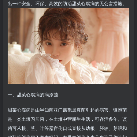
出一种安全、环保、高效的防治甜菜心腐病的无公害措施。
一、甜菜心腐病的病原菌
甜菜心腐病是由半知菌亚门镰孢属真菌引起的病害。镰孢菌
是一类土壤习居菌，在土壤中营腐生生活，可存活多年。该
菌可从根、茎、叶等器官伤口或直接从幼根、胚轴、芽眼和