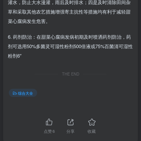
灌水，防止大水漫灌，雨后及时排水；四是及时清除田间杂
草和采取其他农艺措施增强寄主抗性等措施均有利于减轻甜
菜心腐病发生危害。
6. 药剂防治：在甜菜心腐病发病初期及时喷洒药剂防治，药
剂可选用50%多菌灵可湿性粉剂500倍液或75%百菌清可湿性
粉剂6″
THE END
综合大全
点赞
6
分享
收藏