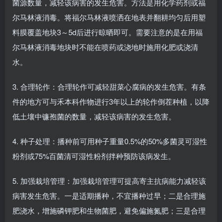
菌源数量，减轻该病害的发生危害。方法是用化学药剂或福
尔马林液消毒。将福尔马林液喷洒在地表并翻耕均匀后用塑
料膜覆盖地块3～5d后进行晾晒即可。需要注意的是在用福
尔马林液消毒地块时不能在喷药或浇地时施用化肥或浇清
水。
3. 合理轮作：合理轮作可减轻甜菜心腐病的发生危害。有条
件的地方可与禾本科作物进行3年以上的轮作倒茬种植，以降
低土壤中镰孢菌的数量，减轻该病害的发生危害。
4. 种子处理：播种前可用种子重量0.5%的50%多菌灵可湿性
粉剂或75%百菌清可湿性粉剂拌种预防该病发生。
5. 加强栽培管理：加强栽培管理可提高寄主抗病能力减轻该
病害发生危害。一是适期播种，不宜播种过早；二是合理施
肥浇水，增施磷钾肥和生物菌肥，避免偏施氮肥；三是合理