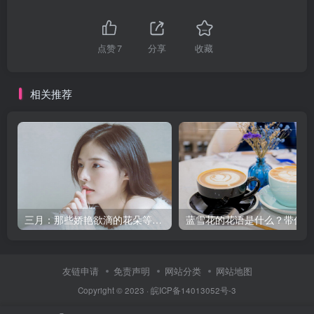
点赞
7
分享
收藏
相关推荐
三月：那些娇艳欲滴的花朵等你来赏
蓝
友链申请
免责声明
网站分类
网站地图
Copyright © 2023 ·
皖ICP备14013052号-3